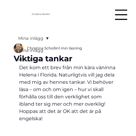
Christina Schollin
Mina inlägg
Christina Schollin
1 min läsning
Mina inlägg
Viktiga tankar
Mina Filmer
Det kom ett brev från min kära väninna 
Helena i Florida
. 
Naturligtvis vill jag dela 
med mig av hennes tankar
. 
Vi behöver 
läsa – om och om igen – hur vi skall 
förhålla oss till den verklighet som 
ibland ter sig mer och mer overklig
! 
Hoppas att det är OK att det är på 
engelska!