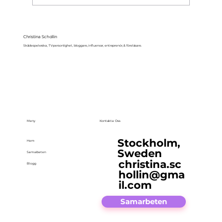
Christina Schollin
Skådespelerska, TV-personlighet, bloggare, influencer, entreprenör, & föreläsare.
Meny
Kontakta Oss
Stockholm,
Hem
Sweden
Samarbeten
christina.sc
Blogg
hollin@gma
il.com
Samarbeten