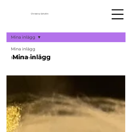
Christina Schollin
Mina inlägg
Mina inlägg
Mina inlägg
Mina Filmer