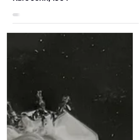
för 5 dagar sedan
Käre John, 1964