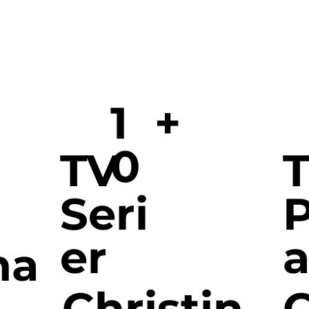
1
+
0
TV
T
Seri
P
er
na
Christin
C