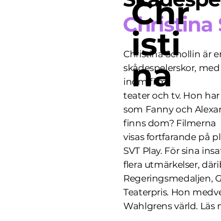
Chr
Christina 
isti
Christina Schollin är 
na
skådespelerskor, med 
inom film,
teater och tv. Hon har
som Fanny och Alexan
finns dom? Filmerna
visas fortfarande på p
SVT Play. För sina insa
flera utmärkelser, dä
Regeringsmedaljen, 
Teaterpris. Hon medver
Wahlgrens värld. Läs