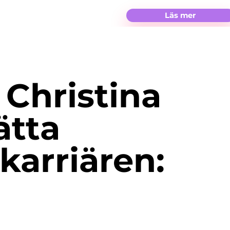
Läs mer
Christina
ätta
karriären: