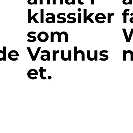
klassiker
f
som
de
Varuhus
n
et.