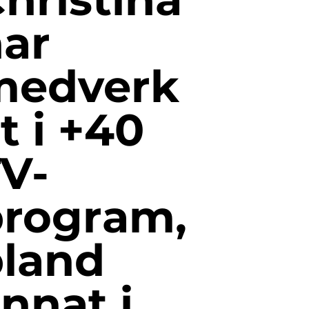
ar
medverk
t i +40
V-
program,
land
nnat i