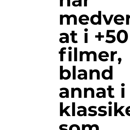
medve
at i +50
filmer,
bland
annat i
klassik
som