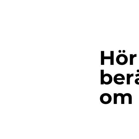
Hör
ber
om