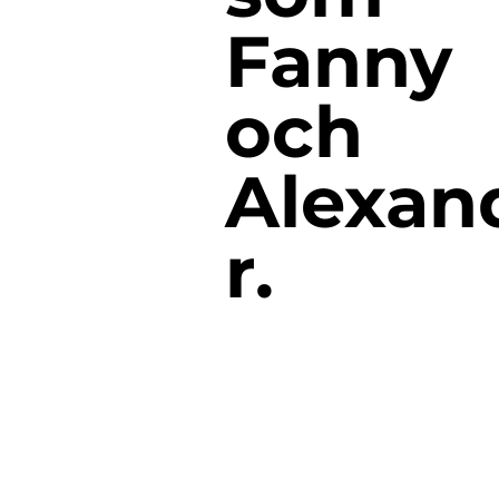
Fanny
och
Alexan
r.