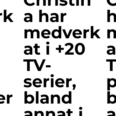
rk
a har
h
medverk
at i +20
a
TV-
T
serier,
er
bland
b
annat i
a