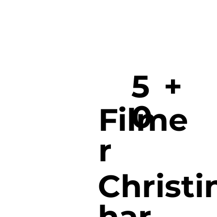
5
+
0
Filme
r
Christi
har