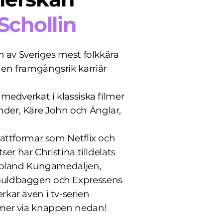
Schollin
en av Sveriges mest folkkära
en framgångsrik karriär
 medverkat i klassiska filmer
der, Käre John och Änglar,
lattformar som Netflix och
tser har Christina tilldelats
ribland Kungamedaljen,
Guldbaggen och Expressens
kar även i tv-serien
 mer via knappen nedan!