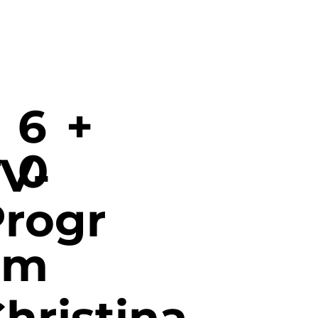
6
+
0
V-
rogr
am
hristina