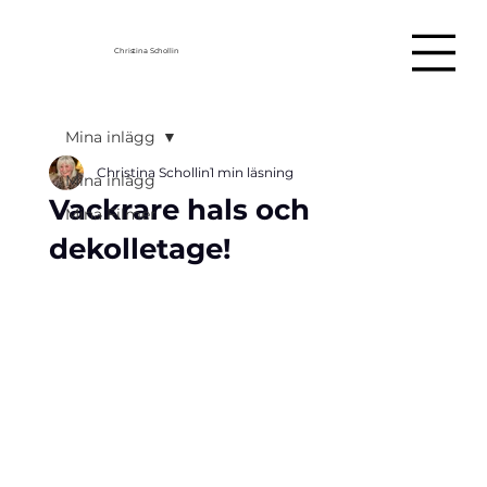
Christina Schollin
Mina inlägg
Christina Schollin
1 min läsning
Mina inlägg
Vackrare hals och
Mina Filmer
dekolletage!