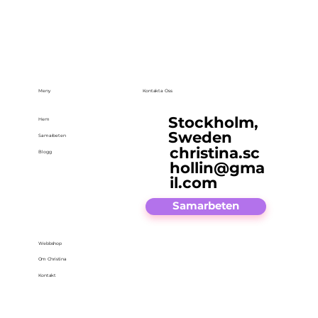
Meny
Kontakta Oss
Stockholm,
Hem
Sweden
Samarbeten
christina.sc
Blogg
hollin@gma
il.com
Samarbeten
Webbshop
Om Christina
Kontakt