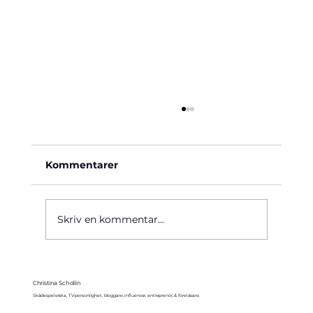
Kommentarer
Käre John, 1964
Skriv en kommentar...
Christina Schollin
Skådespelerska, TV-personlighet, bloggare, influencer, entreprenör, & föreläsare.