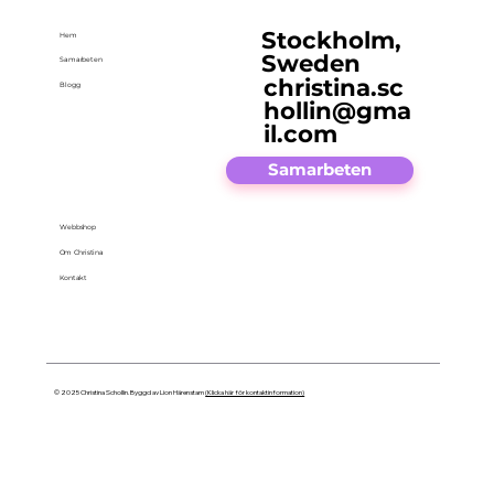
Stockholm,
Hem
Sweden
Samarbeten
christina.sc
Blogg
hollin@gma
il.com
Samarbeten
Webbshop
Om Christina
Kontakt
© 2025 Christina Schollin. Byggd av Lion Härenstam
(Klicka här för kontaktinformation)