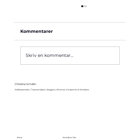
Kommentarer
Käre John, 1964
Skriv en kommentar...
Christina Schollin
Skådespelerska, TV-personlighet, bloggare, influencer, entreprenör, & föreläsare.
Meny
Kontakta Oss