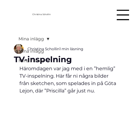
Christina Schollin
Mina inlägg
Christina Schollin
1 min läsning
Mina inlägg
TV-inspelning
Mina Filmer
Häromdagen var jag med i en ”hemlig” 
TV-inspelning. Här får ni några bilder 
från sketchen, som spelades in på Göta 
Lejon, där ”Priscilla” går just nu.