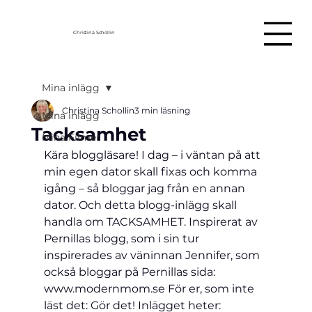
Christina Schollin
Mina inlägg
Christina Schollin
3 min läsning
Mina inlägg
Tacksamhet
Mina Filmer
Kära bloggläsare! I dag – i väntan på att 
min egen dator skall fixas och komma 
igång – så bloggar jag från en annan 
dator. Och detta blogg-inlägg skall 
handla om TACKSAMHET. Inspirerat av 
Pernillas blogg, som i sin tur 
inspirerades av väninnan Jennifer, som 
också bloggar på Pernillas sida: 
www.modernmom.se För er, som inte 
läst det: Gör det! Inlägget heter: 