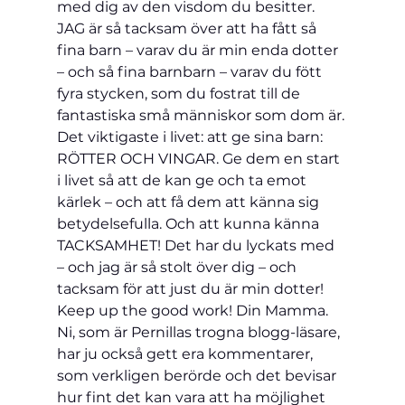
med dig av den visdom du besitter. 
JAG är så tacksam över att ha fått så 
fina barn – varav du är min enda dotter 
– och så fina barnbarn – varav du fött 
fyra stycken, som du fostrat till de 
fantastiska små människor som dom är. 
Det viktigaste i livet: att ge sina barn: 
RÖTTER OCH VINGAR. Ge dem en start 
i livet så att de kan ge och ta emot 
kärlek – och att få dem att känna sig 
betydelsefulla. Och att kunna känna 
TACKSAMHET! Det har du lyckats med 
– och jag är så stolt över dig – och 
tacksam för att just du är min dotter! 
Keep up the good work! Din Mamma.
Ni, som är Pernillas trogna blogg-läsare, 
har ju också gett era kommentarer, 
som verkligen berörde och det bevisar 
hur fint det kan vara att ha möjlighet 