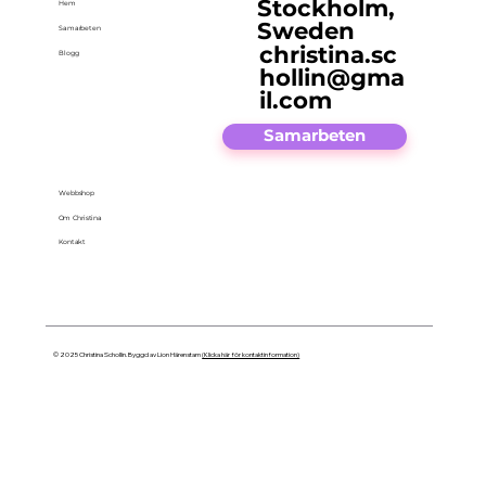
Stockholm,
Hem
Sweden
Samarbeten
christina.sc
Blogg
hollin@gma
il.com
Samarbeten
Webbshop
Om Christina
Kontakt
© 2025 Christina Schollin. Byggd av Lion Härenstam
(Klicka här för kontaktinformation)