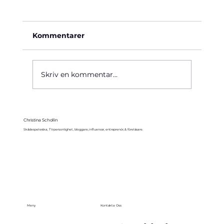
Kommentarer
Käre John, 1964
Skriv en kommentar...
Christina Schollin
Skådespelerska, TV-personlighet, bloggare, influencer, entreprenör, & föreläsare.
Meny
Kontakta Oss