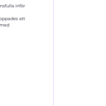
sfulla inför 
hoppades att 
n med 