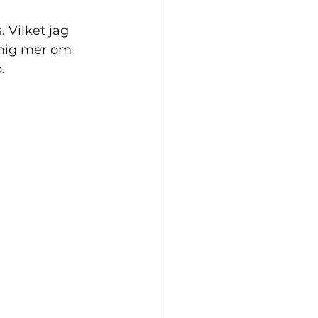
 Vilket jag 
 mig mer om 
.