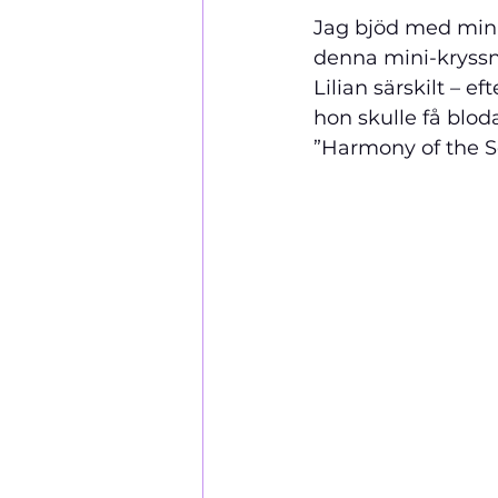
Jag bjöd med min N
denna mini-kryssn
Lilian särskilt – 
hon skulle få blod
”Harmony of the S