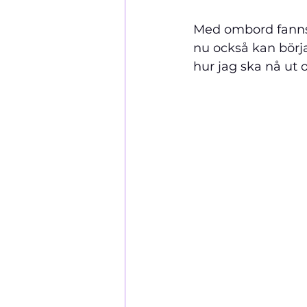
Med ombord fanns i
nu också kan börj
hur jag ska nå ut