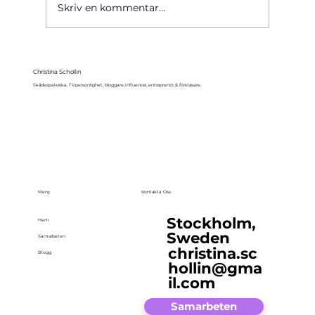
Skriv en kommentar...
Christina Schollin
Skådespelerska, TV-personlighet, bloggare, influencer, entreprenör, & föreläsare.
Meny
Kontakta Oss
Stockholm,
Hem
Sweden
Samarbeten
christina.sc
Blogg
hollin@gma
il.com
Samarbeten