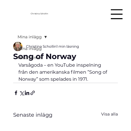
Christina Schollin
Mina inlägg
Christina Schollin
1 min läsning
Mina inlägg
Song of Norway
Mina Filmer
Varsågoda – en YouTube inspelning 
från den amerikanska filmen ”Song of 
Norway” som spelades in 1971.
Visa alla
Senaste inlägg