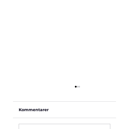
Kommentarer
Käre John, 1964