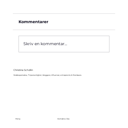
Kommentarer
Käre John, 1964
Skriv en kommentar...
Christina Schollin
Skådespelerska, TV-personlighet, bloggare, influencer, entreprenör, & föreläsare.
Meny
Kontakta Oss