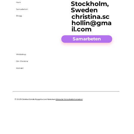
Stockholm,
Hem
Sweden
Samarbeten
christina.sc
Blogg
hollin@gma
il.com
Samarbeten
Webbshop
Om Christina
Kontakt
© 2025 Christina Schollin. Byggd av Lion Härenstam
(Klicka här för kontaktinformation)