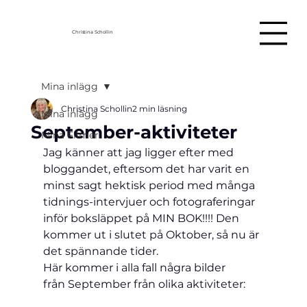
Christina Schollin
Mina inlägg
Christina Schollin
2 min läsning
Mina inlägg
September-aktiviteter
Mina Filmer
Jag 
känner att jag ligger efter med 
bloggandet, eftersom det har varit en 
minst sagt hektisk period med många 
tidnings-intervjuer och fotograferingar 
inför boksläppet på MIN BOK!!!! Den 
kommer ut i slutet på Oktober, så nu är 
det spännande tider.
Här kommer i alla fall några bilder 
från 
September från olika aktiviteter: