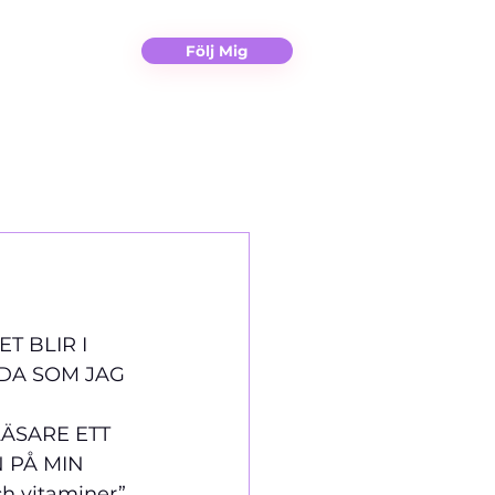
Christina
Kontakt
Följ Mig
 BLIR I 
DA SOM JAG 
LÄSARE ETT 
 PÅ MIN 
h vitaminer” 