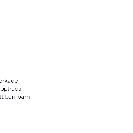
rkade i 
uppträda – 
tt barnbarn 