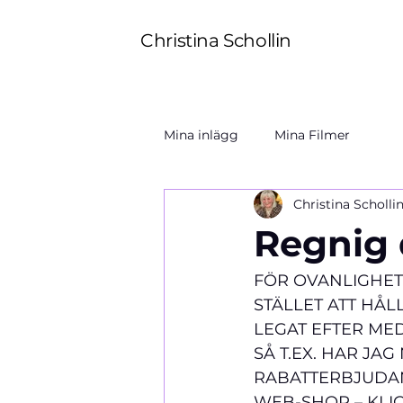
Christina Schollin
Mina inlägg
Mina Filmer
Christina Scholli
Regnig 
FÖR OVANLIGHETE
STÄLLET ATT HÅL
LEGAT EFTER MED. 
SÅ T.EX. HAR JA
RABATTERBJUDAND
WEB-SHOP – KLICK