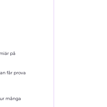
miär på 
 
an får prova 
 hur många 