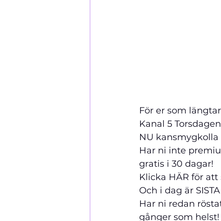
För er som längtar
Kanal 5 Torsdagen
NU kan
smygkolla p
Har ni inte premiu
gratis i 30 dagar! 
Klicka
 HÄR f
ör att 
Och i dag är SISTA 
Har ni redan rösta
gånger som helst!