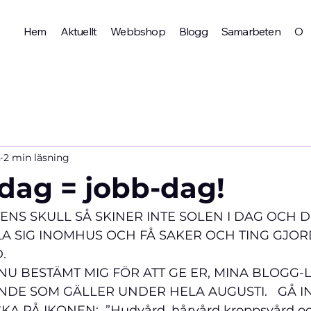
Hem
Aktuellt
Webbshop
Blogg
Samarbeten
Om 
n
2 min läsning
dag = jobb-dag!
NS SKULL SÅ SKINER INTE SOLEN I DAG OCH DET
LA SIG INOMHUS OCH FÅ SAKER OCH TING GJOR
    
G NU BESTÄMT MIG FÖR ATT GE ER, MINA BLOGG-
E SOM GÄLLER UNDER HELA AUGUSTI.   GÅ IN
A PÅ IKONEN:  ”Hudvård, hårvård kroppsvård oc