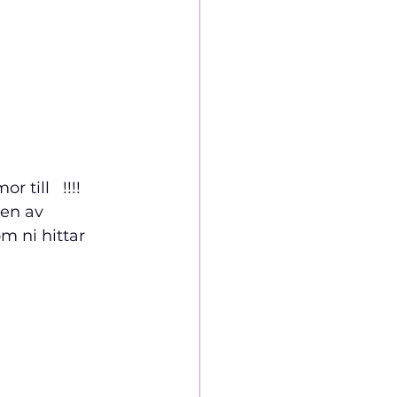
ll   !!!!     
en av 
m ni hittar 