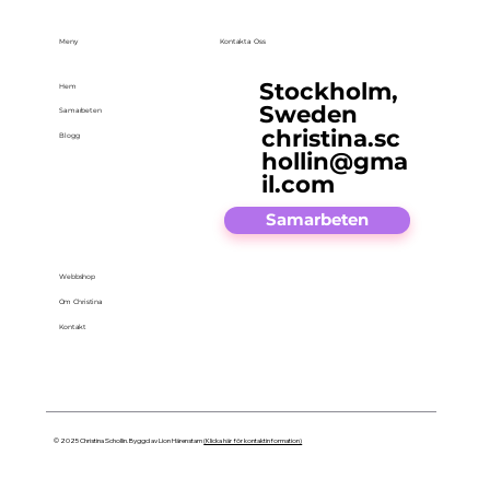
Meny
Kontakta Oss
Stockholm,
Hem
Sweden
Samarbeten
christina.sc
Blogg
hollin@gma
il.com
Samarbeten
Webbshop
Om Christina
Kontakt
© 2025 Christina Schollin. Byggd av Lion Härenstam
(Klicka här för kontaktinformation)