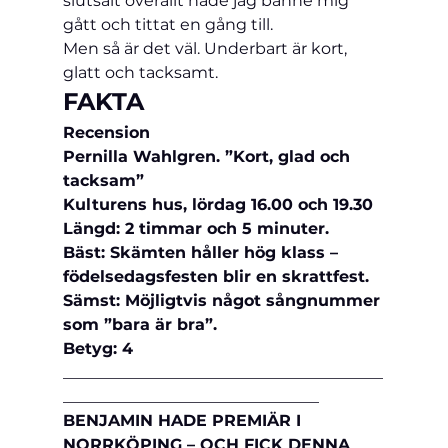
slutsålt överallt hade jag banne mig 
gått och tittat en gång till.
Men så är det väl. Underbart är kort, 
glatt och tacksamt.
FAKTA
Recension
Pernilla Wahlgren. ”Kort, glad och 
tacksam”
Kulturens hus, lördag 16.00 och 19.30
Längd: 2 timmar och 5 minuter.
Bäst: Skämten håller hög klass – 
födelsedagsfesten blir en skrattfest.
Sämst: Möjligtvis något sångnummer 
som ”bara är bra”.
Betyg: 4
________________________________________
________________________________
BENJAMIN HADE PREMIÄR I 
NORRKÖPING – OCH FICK DENNA 