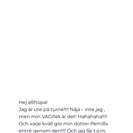
Hej allihopa! 
Jag är ute på turné!!!! Nåja – inte jag , 
men min VAGINA är det! Hahahaha!!!!   
Och varje kväll gör min dotter Pernilla 
entré genom den!!!! Och jag får t.o.m. 