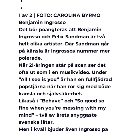
1 av 2 | FOTO: CAROLINA BYRMO
Benjamin Ingrosso
Det bör poängteras att Benjamin 
Ingrosso och Felix Sandman är två 
helt olika artister. Där Sandman går 
på känsla är Ingrossos nummer mer 
polerade.
När 21-åringen står på scen ser det 
ofta ut som i en musikvideo. Under 
”All I see is you” är han en fullfjädrad 
popstjärna när han rör sig med både 
känsla och självsäkerhet.
Likaså i ”Behave” och ”So good so 
fine when you’re messing with my 
mind” – två av årets snyggaste 
svenska låtar.
Men i kväll bjuder även Ingrosso på 