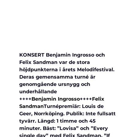
KONSERT Benjamin Ingrosso och 
Felix Sandman var de stora 
höjdpunkterna i årets Melodifestival.
Deras gemensamma turné är 
genomgående ursnygg och 
underhållande 
++++
Benjamin Ingrosso
++++
Felix 
Sandman
Turnépremiär: Louis de 
Geer, Norrköping. Publik: Inte fullsatt 
tyvärr. Längd: 1 timme och 45 
minuter. Bäst: ”Lovisa” och ”Every 
single day” med Felix Sandman. ”If 