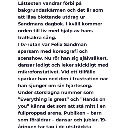
Låttexten vandrar förbi på 
bakgrundsskärmen och det är som 
att läsa blottande utdrag ur 
Sandmans dagbok. I kväll kommer 
orden till liv med hjälp av hans 
träffsäkra sång.
I tv-rutan var Felix Sandman 
sparsam med koreografi och 
scenshow. Nu rör han sig självsäkert, 
dansar ledigt och leker skickligt med 
mikrofonstativet. Vid ett tillfälle 
sparkar han ned den i frustration när 
han sjunger om sin hjärtesorg.
Under storslagna nummer som 
”Everything is great” och ”Hands on 
you” känns det som att stå mitt i en 
fullproppad arena. Publiken – barn 
som föräldrar – dansar och jublar. 19-
åringen tar tag i de utsträckta 