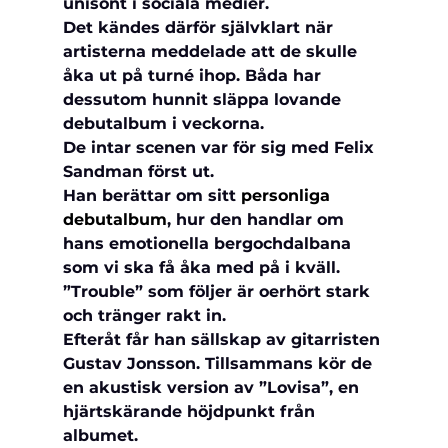
unisont i sociala medier.
Det kändes därför självklart när 
artisterna meddelade att de skulle 
åka ut på turné ihop. Båda har 
dessutom hunnit släppa lovande 
debutalbum i veckorna.
De intar scenen var för sig med Felix 
Sandman först ut.
Han berättar om sitt 
personliga 
debutalbum
, hur den handlar om 
hans emotionella bergochdalbana 
som vi ska få åka med på i kväll.
”Trouble” som följer är oerhört stark 
och tränger rakt in.
Efteråt får han sällskap av gitarristen 
Gustav Jonsson. Tillsammans kör de 
en akustisk version av ”Lovisa”, en 
hjärtskärande höjdpunkt från 
albumet.