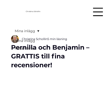
Christina Schollin
Mina inlägg
Christina Schollin
5 min läsning
Mina inlägg
Pernilla och Benjamin –
Mina Filmer
GRATTIS till fina
recensioner!