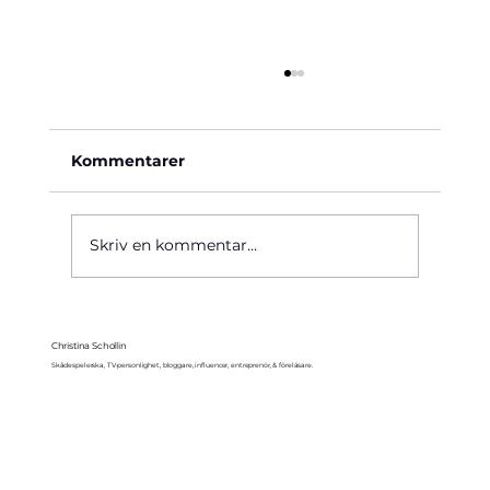
Kommentarer
Käre John, 1964
Skriv en kommentar...
Christina Schollin
Skådespelerska, TV-personlighet, bloggare, influencer, entreprenör, & föreläsare.