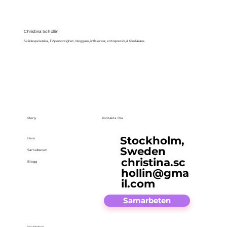
Christina Schollin
Skådespelerska, TV-personlighet, bloggare, influencer, entreprenör, & föreläsare.
Meny
Kontakta Oss
Stockholm,
Hem
Sweden
Samarbeten
christina.sc
Blogg
hollin@gma
il.com
Samarbeten
Webbshop