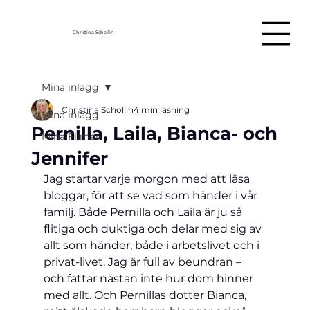
Christina Schollin
Mina inlägg
Christina Schollin
4 min läsning
Mina inlägg
Pernilla, Laila, Bianca- och
Mina Filmer
Jennifer
Jag startar varje morgon med att läsa 
bloggar, för att se vad som händer i vår 
familj. Både Pernilla och Laila är ju så 
flitiga och duktiga och delar med sig av 
allt som händer, både i arbetslivet och i 
privat-livet. Jag är full av beundran – 
och fattar nästan inte hur dom hinner 
med allt. Och Pernillas dotter Bianca, 