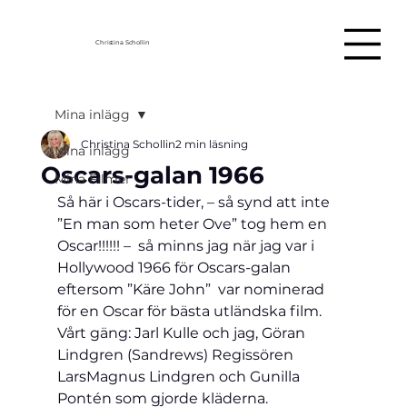
Christina Schollin
Mina inlägg
Christina Schollin
2 min läsning
Mina inlägg
Oscars-galan 1966
Mina Filmer
Så här i Oscars-tider, – så synd att inte 
”En man som heter Ove” tog hem en 
Oscar!!!!!! –  så minns jag när jag var i 
Hollywood 1966 för Oscars-galan 
eftersom ”Käre John”  var nominerad 
för en Oscar för bästa utländska film. 
Vårt gäng: Jarl Kulle och jag, Göran 
Lindgren (Sandrews) Regissören 
LarsMagnus Lindgren och Gunilla 
Pontén som gjorde kläderna. 