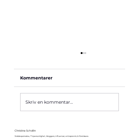
Kommentarer
Käre John, 1964
Skriv en kommentar...
Christina Schollin
Skådespelerska, TV-personlighet, bloggare, influencer, entreprenör, & föreläsare.