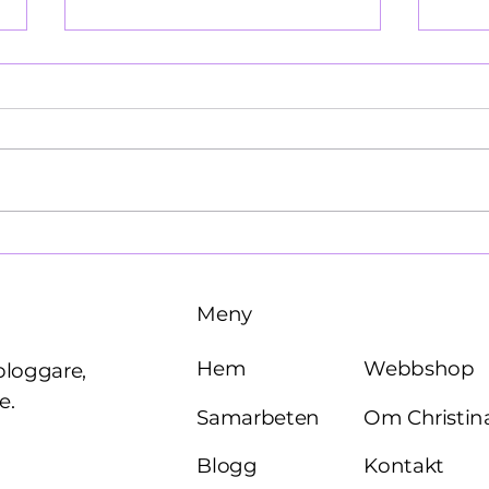
Käre John, 1964
Brö
Meny
Webbshop
Hem
bloggare,
e.
Om Christin
Samarbeten
Kontakt
Blogg