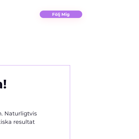
Christina
Kontakt
Följ Mig
!
 Naturligtvis 
iska resultat 