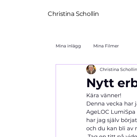
Christina Schollin
Mina inlägg
Mina Filmer
Christina Scholli
Nytt er
Kära vänner! 
Denna vecka har ja
AgeLOC LumiSpa me
har jag själv börj
och du kan bli av
 Tag en titt på vi