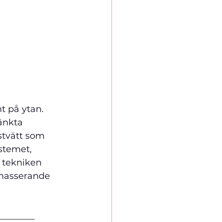
 på ytan. 
änkta 
stvätt som 
stemet, 
 tekniken 
 masserande 
________