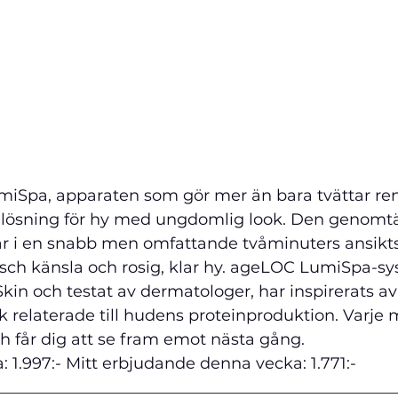
iSpa, apparaten som gör mer än bara tvättar rent
-1-lösning för hy med ungdomlig look. Den genomt
ar i en snabb men omfattande tvåminuters ansikt
äsch känsla och rosig, klar hy. ageLOC LumiSpa-sy
in och testat av dermatologer, har inspirerats av
k relaterade till hudens proteinproduktion. Varje
ch får dig att se fram emot nästa gång.
1.997:- Mitt erbjudande denna vecka: 1.771:-
__________________________________________________