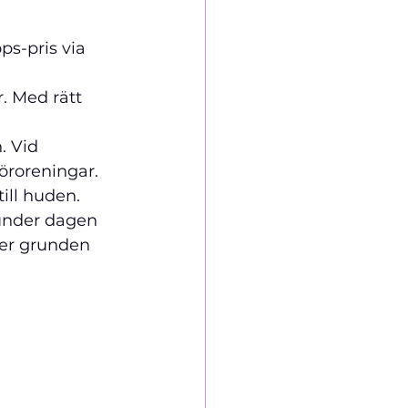
ps-pris via 
. Med rätt 
. Vid 
roreningar. 
ill huden. 
 under dagen 
ger grunden 