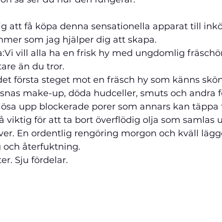
g att få köpa denna sensationella apparat till inkö
mer som jag hjälper dig att skapa.
:
Vi vill alla ha en frisk hy med ungdomlig fräschör
are än du tror.
det första steget mot en fräsch hy som känns skön
snas make-up, döda hudceller, smuts och andra fö
tt lösa upp blockerade porer som annars kan täppa t
 viktig för att ta bort överflödig olja som samlas
ver. En ordentlig rengöring morgon och kväll läg
g och återfuktning.
er. Sju fördelar.