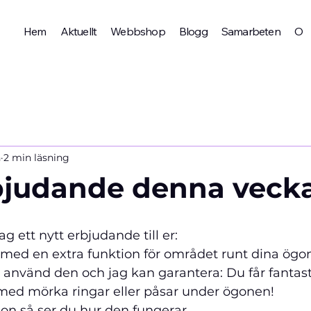
Hem
Aktuellt
Webbshop
Blogg
Samarbeten
Om 
n
2 min läsning
bjudande denna vecka
g ett nytt 
erbjudande till er: 
d en extra funktion för området runt dina ögon.
at använd den och jag kan garantera: Du får fantast
 med mörka ringar eller påsar under ögonen!
deon så ser du hur den fungerar.