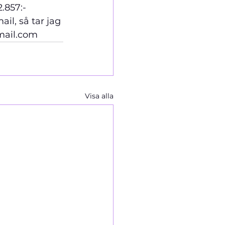
.857:-
l, så tar jag 
gmail.com
Visa alla