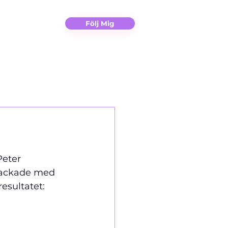
Christina
Kontakt
Följ Mig
eter 
 tackade med 
esultatet: 