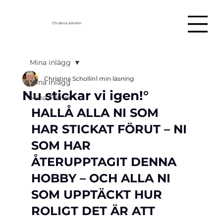
Christina Schollin
Mina inlägg
Christina Schollin
1 min läsning
Mina inlägg
Nu stickar vi igen!°
Mina Filmer
HALLÅ ALLA NI SOM 
HAR STICKAT FÖRUT – NI 
SOM HAR 
ÅTERUPPTAGIT DENNA 
HOBBY – OCH ALLA NI 
SOM UPPTÄCKT HUR 
ROLIGT DET ÄR ATT 