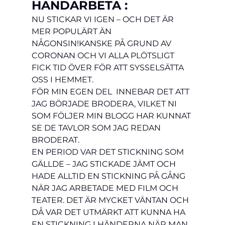
HANDARBETA :
NU STICKAR VI IGEN – OCH DET ÄR 
MER POPULÄRT ÄN 
NÅGONSIN!
KANSKE PÅ GRUND AV 
CORONAN OCH VI ALLA PLÖTSLIGT 
FICK TID ÖVER FÖR ATT SYSSELSÄTTA 
OSS I HEMMET.
FÖR MIN EGEN DEL  INNEBAR DET ATT 
JAG BÖRJADE BRODERA, VILKET NI 
SOM FÖLJER MIN BLOGG HAR KUNNAT 
SE DE TAVLOR SOM JAG REDAN 
BRODERAT. 
EN PERIOD VAR DET STICKNING SOM 
GÄLLDE – JAG STICKADE JÄMT OCH 
HADE ALLTID EN STICKNING PÅ GÅNG 
NÄR JAG ARBETADE MED FILM OCH 
TEATER. DET ÄR MYCKET VÄNTAN OCH 
DÅ VAR DET UTMÄRKT ATT KUNNA HA 
EN STICKNING I HÄNDERNA NÄR MAN 