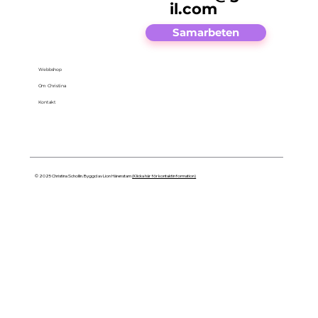
il.com
Samarbeten
Webbshop
Om Christina
Kontakt
© 2025 Christina Schollin. Byggd av Lion Härenstam
(Klicka här för kontaktinformation)