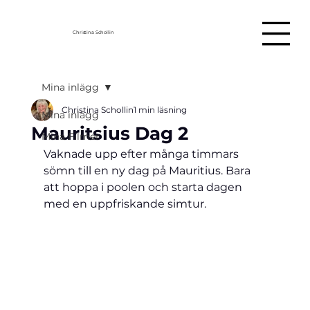
Christina Schollin
Mina inlägg
Christina Schollin
1 min läsning
Mina inlägg
Mauritsius Dag 2
Mina Filmer
Vaknade upp efter många timmars 
sömn till en ny dag på Mauritius. Bara 
att hoppa i poolen och starta dagen 
med en uppfriskande simtur.