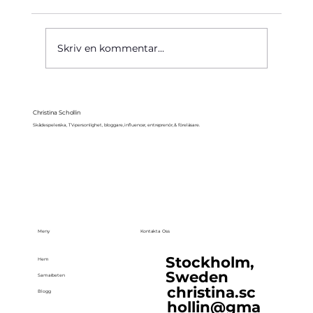
Käre John, 1964
Skriv en kommentar...
Christina Schollin
Skådespelerska, TV-personlighet, bloggare, influencer, entreprenör, & föreläsare.
Meny
Kontakta Oss
Stockholm,
Hem
Sweden
Samarbeten
christina.sc
Blogg
hollin@gma