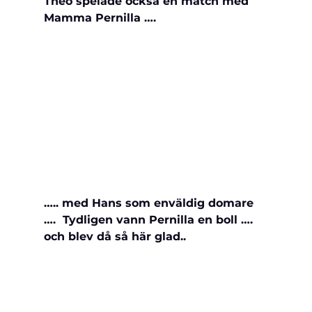
Theo spelade också en match med 
Mamma Pernilla ….
….. med Hans som enväldig domare 
….  Tydligen vann Pernilla en boll …. 
och blev då så här glad..