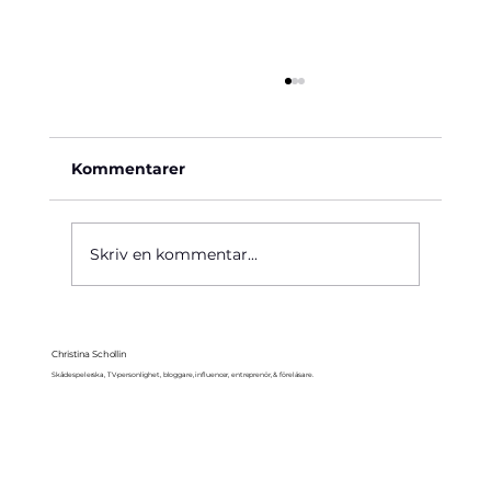
Kommentarer
Käre John, 1964
Skriv en kommentar...
Christina Schollin
Skådespelerska, TV-personlighet, bloggare, influencer, entreprenör, & föreläsare.