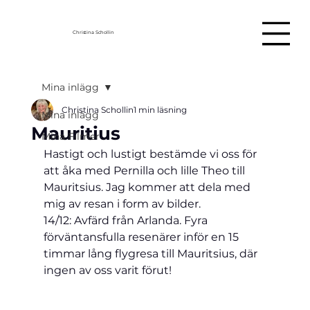
Christina Schollin
Mina inlägg
Christina Schollin
1 min läsning
Mina inlägg
Mauritius
Mina Filmer
Hastigt och lustigt bestämde vi oss för 
att åka med Pernilla och lille Theo till 
Mauritsius. Jag kommer att dela med 
mig av resan i form av bilder. 
14/12: Avfärd från Arlanda. Fyra 
förväntansfulla resenärer inför en 15 
timmar lång flygresa till Mauritsius, där 
ingen av oss varit förut!