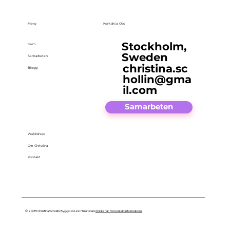
Meny
Kontakta Oss
Stockholm,
Hem
Sweden
Samarbeten
christina.sc
Blogg
hollin@gma
il.com
Samarbeten
Webbshop
Om Christina
Kontakt
© 2025 Christina Schollin. Byggd av Lion Härenstam
(Klicka här för kontaktinformation)