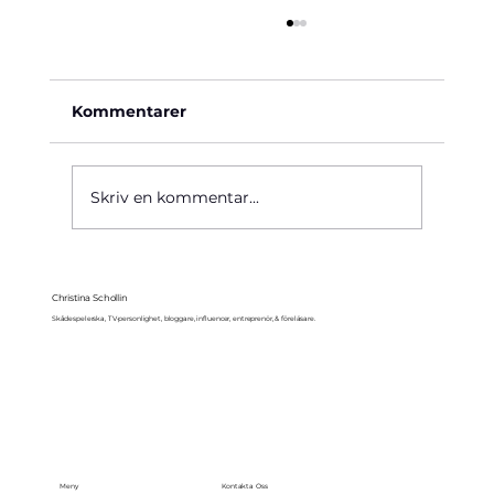
Kommentarer
Käre John, 1964
Skriv en kommentar...
Christina Schollin
Skådespelerska, TV-personlighet, bloggare, influencer, entreprenör, & föreläsare.
Meny
Kontakta Oss