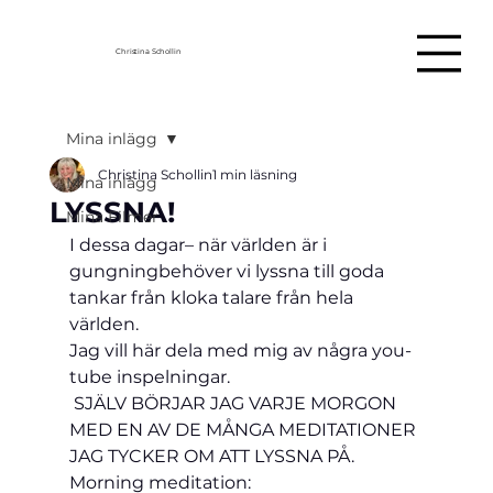
Christina Schollin
Mina inlägg
Christina Schollin
1 min läsning
Mina inlägg
LYSSNA!
Mina Filmer
I dessa dagar
– när världen är i 
gungning
behöver vi lyssna till goda 
tankar från kloka talare från hela 
världen.
Jag vill här dela med mig av några you-
tube inspelningar.
 SJÄLV BÖRJAR JAG VARJE MORGON 
MED EN AV DE MÅNGA MEDITATIONER 
JAG TYCKER OM ATT LYSSNA PÅ.
Morning meditation: