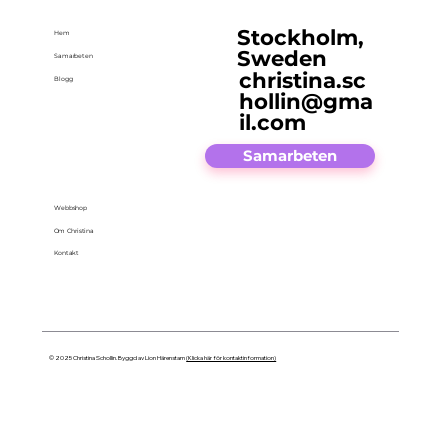
Stockholm,
Hem
Sweden
Samarbeten
christina.sc
Blogg
hollin@gma
il.com
Samarbeten
Webbshop
Om Christina
Kontakt
© 2025 Christina Schollin. Byggd av Lion Härenstam
(Klicka här för kontaktinformation)