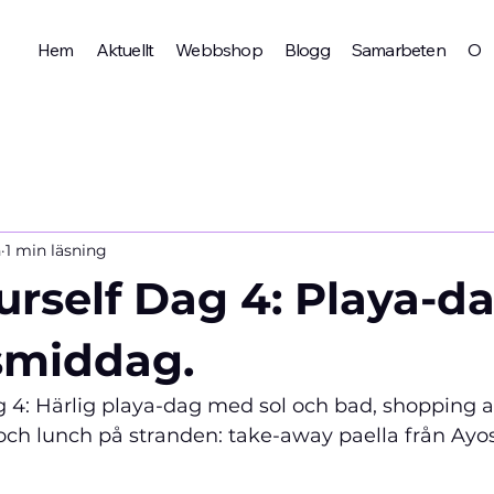
Hem
Aktuellt
Webbshop
Blogg
Samarbeten
Om 
n
1 min läsning
urself Dag 4: Playa-d
smiddag.
g 4: Härlig playa-dag med sol och bad, shopping a
och lunch på stranden: take-away paella från Ayos