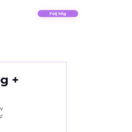
Christina
Kontakt
Följ Mig
ag +
v 
!