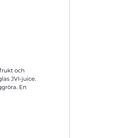
frukt och 
as JVI-juice. 
gröra. En 