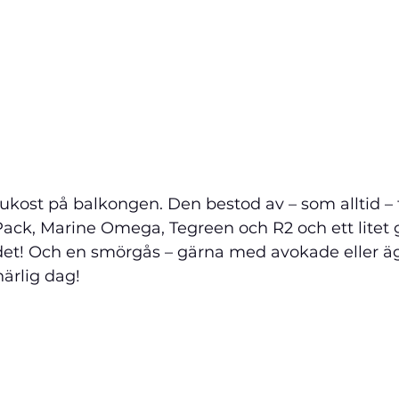
rukost på balkongen. Den bestod av – som alltid – 
Pack, 
Marine Omega, Tegreen och R2 och ett litet gl
det! Och en smörgås – gärna med avokade eller äg
härlig dag!