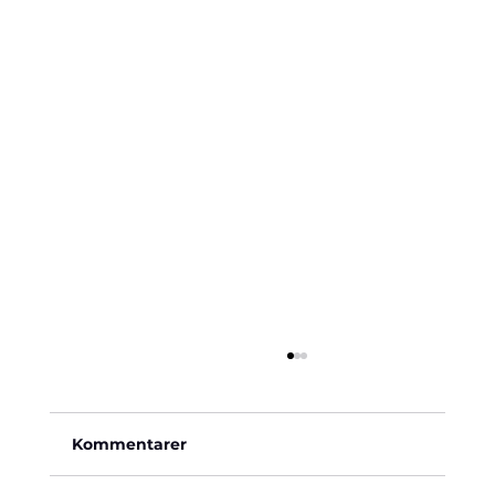
Kommentarer
Käre John, 1964