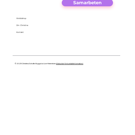
Samarbeten
Webbshop
Om Christina
Kontakt
© 2025 Christina Schollin. Byggd av Lion Härenstam
(Klicka här för kontaktinformation)