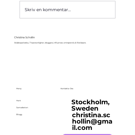
Skriv en kommentar...
Christina Schollin
Skådespelerska, TV-personlighet, bloggare, influencer, entreprenör, & föreläsare.
Meny
Kontakta Oss
Stockholm,
Hem
Sweden
Samarbeten
christina.sc
Blogg
hollin@gma
il.com