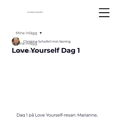
Christina Schollin
Mina inlägg
Christina Schollin
1 min läsning
Mina inlägg
Love Yourself Dag 1
Mina Filmer
Dag 1 på Love Yourself-resan: Marianne, 