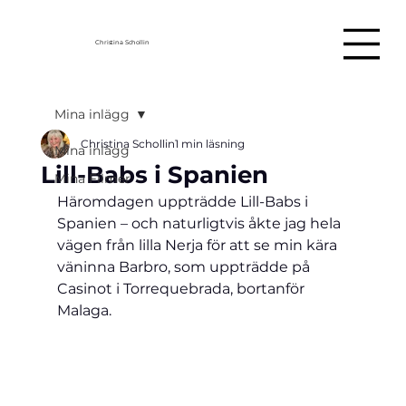
Christina Schollin
Mina inlägg
Christina Schollin
1 min läsning
Mina inlägg
Lill-Babs i Spanien
Mina Filmer
Häromdagen uppträdde Lill-Babs i 
Spanien – och naturligtvis åkte jag hela 
vägen från lilla Nerja för att se min kära 
väninna Barbro, som uppträdde på 
Casinot i Torrequebrada, bortanför 
Malaga.