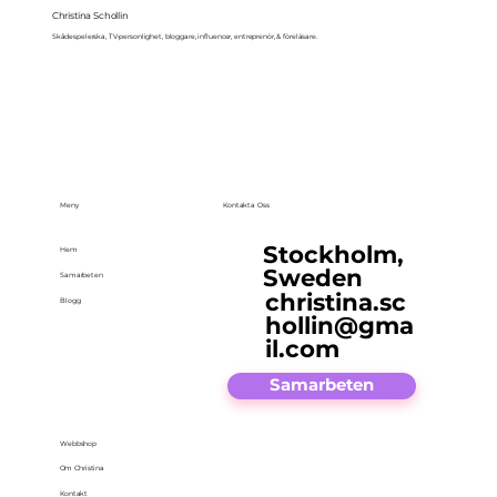
Christina Schollin
Skådespelerska, TV-personlighet, bloggare, influencer, entreprenör, & föreläsare.
Meny
Kontakta Oss
Stockholm,
Hem
Sweden
Samarbeten
christina.sc
Blogg
hollin@gma
il.com
Samarbeten
Webbshop
Om Christina
Kontakt