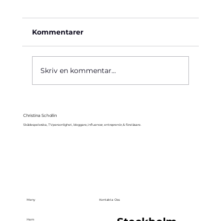
Kommentarer
Käre John, 1964
Skriv en kommentar...
Christina Schollin
Skådespelerska, TV-personlighet, bloggare, influencer, entreprenör, & föreläsare.
Meny
Kontakta Oss
Hem