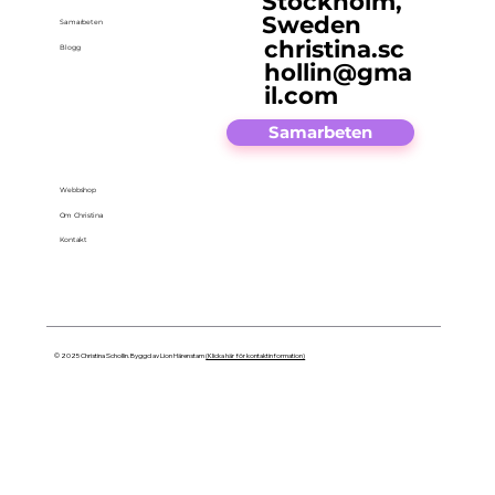
Stockholm,
Sweden
Samarbeten
christina.sc
Blogg
hollin@gma
il.com
Samarbeten
Webbshop
Om Christina
Kontakt
© 2025 Christina Schollin. Byggd av Lion Härenstam
(Klicka här för kontaktinformation)