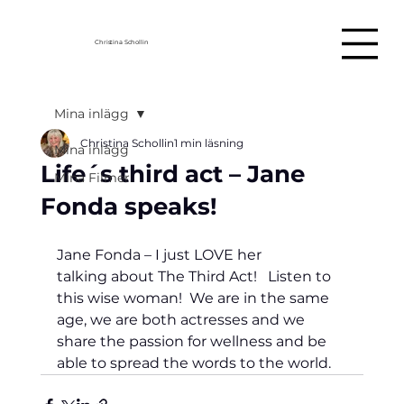
Christina Schollin
Mina inlägg
Christina Schollin
1 min läsning
Mina inlägg
Life´s third act – Jane
Mina Filmer
Fonda speaks!
Jane Fonda – I just LOVE her 
talking 
about The Third Act!   Listen to 
this wise woman!  We are in the same 
age, we are both actresses and we 
share the passion for wellness and be 
able to spread the words to the world.