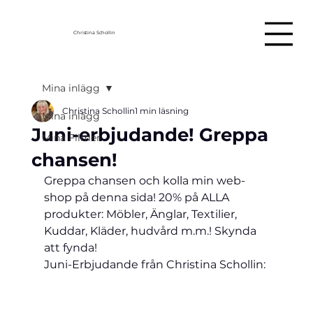
Christina Schollin
Mina inlägg
Christina Schollin
1 min läsning
Mina inlägg
Juni-erbjudande! Greppa
Mina Filmer
chansen!
Greppa chansen och kolla min web-
shop på denna sida! 20% på ALLA 
produkter: Möbler, Änglar, Textilier, 
Kuddar, Kläder, hudvård m.m.! Skynda 
att fynda!
Juni-Erbjudande från Christina Schollin: