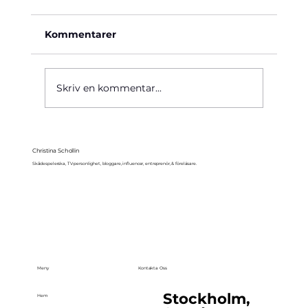
Kommentarer
Käre John, 1964
Skriv en kommentar...
Christina Schollin
Skådespelerska, TV-personlighet, bloggare, influencer, entreprenör, & föreläsare.
Meny
Kontakta Oss
Stockholm,
Hem