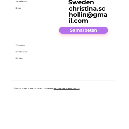
Sweden
Samarbeten
christina.sc
Blogg
hollin@gma
il.com
Samarbeten
Webbshop
Om Christina
Kontakt
© 2025 Christina Schollin. Byggd av Lion Härenstam
(Klicka här för kontaktinformation)