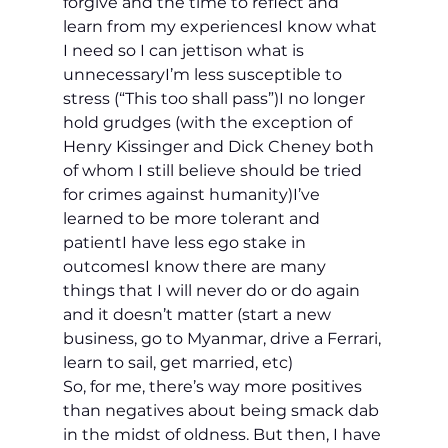
forgive and the time to reflect and 
learn from my experiences
I know what 
I need so I can jettison what is 
unnecessary
I’m less susceptible to 
stress (“This too shall pass”)
I no longer 
hold grudges (with the exception of 
Henry Kissinger and Dick Cheney both 
of whom I still believe should be tried 
for crimes against humanity)
I’ve 
learned to be more tolerant and 
patient
I have less ego stake in 
outcomes
I know there are many 
things that I will never do or do again 
and it doesn’t matter (start a new 
business, go to Myanmar, drive a Ferrari, 
learn to sail, get married, etc)
So, for me, there’s way more positives 
than negatives about being smack dab 
in the midst of oldness. But then, I have 