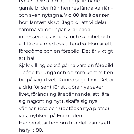
tycker också om att lägga in både 
gamla bilder från hennes långa karriär – 
och även nytagna. Vid 80 års ålder ser 
hon fantastisk ut! Jag tror att vi delar 
samma värderingar, vi är båda 
intresserade av hälsa och skönhet och 
att få dela med oss till andra. Hon är ett 
föredöme och en förebild. Det är viktigt 
att ha! 
Själv vill jag också gärna vara en förebild 
– både för unga och de som kommit en 
bit på väg i livet. Kunna säga t.ex.: Det är 
aldrig för sent för att göra nya saker i 
livet, förändring är spännande, att lära 
sig någonting nytt, skaffa sig nya 
vänner, resa och upptäcka nya platser, 
vara nyfiken på Framtiden!  
Här berättar hon om hur det känns att 
ha fyllt 80.