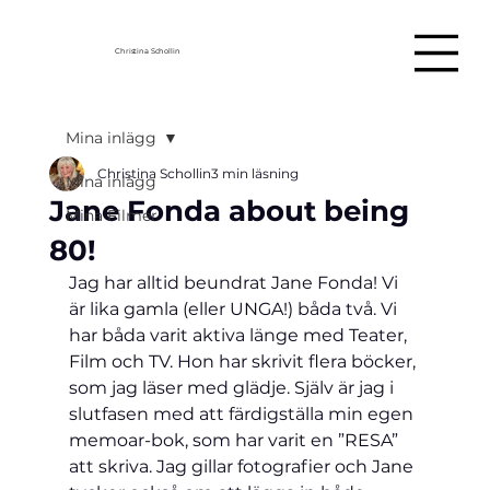
Christina Schollin
Mina inlägg
Christina Schollin
3 min läsning
Mina inlägg
Jane Fonda about being
Mina Filmer
80!
Jag har alltid beundrat Jane Fonda! Vi 
är lika gamla (eller UNGA!) båda två. Vi 
har båda varit aktiva länge med Teater, 
Film och TV. Hon har skrivit flera böcker, 
som jag läser med glädje. Själv är jag i 
slutfasen med att färdigställa min egen 
memoar-bok, som har varit en ”RESA” 
att skriva. Jag gillar fotografier och Jane 