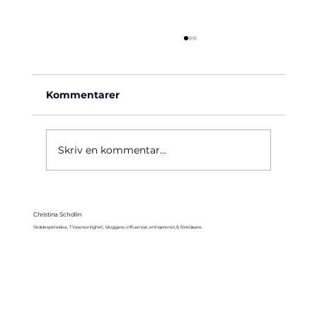
Kommentarer
Käre John, 1964
Skriv en kommentar...
Christina Schollin
Skådespelerska, TV-personlighet, bloggare, influencer, entreprenör, & föreläsare.