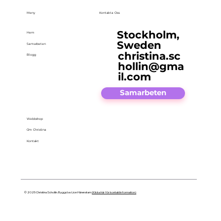
Meny
Kontakta Oss
Stockholm,
Hem
Sweden
Samarbeten
christina.sc
Blogg
hollin@gma
il.com
Samarbeten
Webbshop
Om Christina
Kontakt
© 2025 Christina Schollin. Byggd av Lion Härenstam
(Klicka här för kontaktinformation)