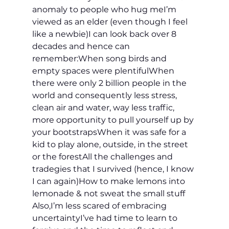
anomaly to people who hug me
I’m 
viewed as an elder (even though I feel 
like a newbie)
I can look back over 8 
decades and hence can 
remember:
When song birds and 
empty spaces were plentiful
When 
there were only 2 billion people in the 
world and consequently less stress, 
clean air and water, way less traffic, 
more opportunity to pull yourself up by 
your bootstraps
When it was safe for a 
kid to play alone, outside, in the street 
or the forest
All the challenges and 
tradegies that I survived (hence, I know 
I can again)
How to make lemons into 
lemonade & not sweat the small stuff
Also,
I’m less scared of embracing 
uncertainty
I’ve had time to learn to 