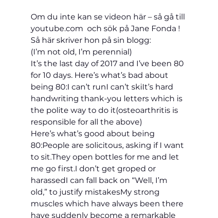
Om du inte kan se videon här – så gå till 
youtube.com  och sök på Jane Fonda !
Så här skriver hon på sin blogg:
(I’m not old, I’m perennial)
It’s the last day of 2017 and I’ve been 80 
for 10 days. Here’s what’s bad about 
being 80:
I can’t run
I can’t ski
It’s hard 
handwriting thank-you letters which is 
the polite way to do it
(osteoarthritis is 
responsible for all the above)
Here’s what’s good about being 
80:
People are solicitous, asking if I want 
to sit.
They open bottles for me and let 
me go first.
I don’t get groped or 
harassed
I can fall back on “Well, I’m 
old,” to justify mistakes
My strong 
muscles which have always been there 
have suddenly become a remarkable 