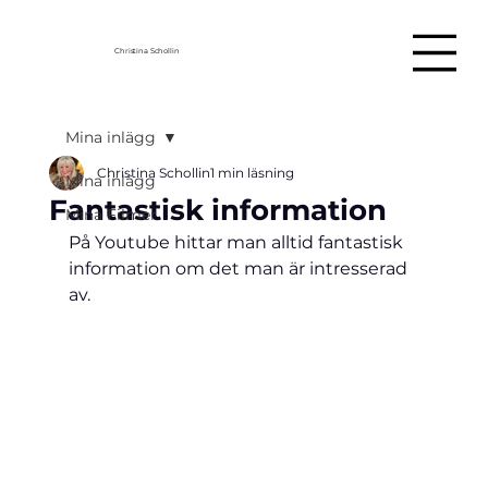
Christina Schollin
Mina inlägg
Christina Schollin
1 min läsning
Mina inlägg
Fantastisk information
Mina Filmer
På Youtube hittar man alltid fantastisk 
information om det man är intresserad 
av.