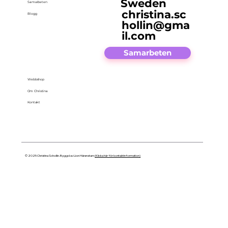
Sweden
Samarbeten
christina.sc
Blogg
hollin@gma
il.com
Samarbeten
Webbshop
Om Christina
Kontakt
© 2025 Christina Schollin. Byggd av Lion Härenstam
(Klicka här för kontaktinformation)