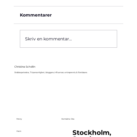
Kommentarer
Käre John, 1964
Skriv en kommentar...
Christina Schollin
Skådespelerska, TV-personlighet, bloggare, influencer, entreprenör, & föreläsare.
Meny
Kontakta Oss
Stockholm,
Hem