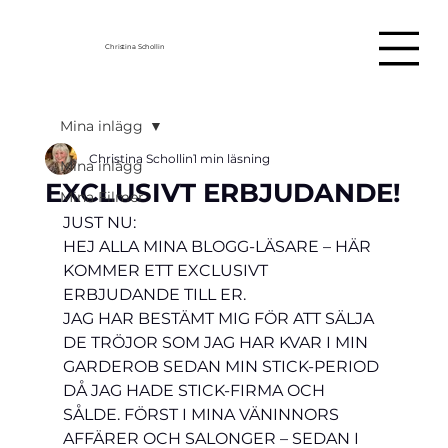
Christina Schollin
Mina inlägg
Christina Schollin
1 min läsning
Mina inlägg
EXCLUSIVT ERBJUDANDE!
Mina Filmer
JUST NU: 
HEJ ALLA MINA BLOGG-LÄSARE – HÄR 
KOMMER ETT EXCLUSIVT 
ERBJUDANDE TILL ER.
JAG HAR BESTÄMT MIG FÖR ATT SÄLJA 
DE TRÖJOR SOM JAG HAR KVAR I MIN 
GARDEROB SEDAN MIN STICK-PERIOD 
DÅ JAG HADE STICK-FIRMA OCH 
SÅLDE. FÖRST I MINA VÄNINNORS 
AFFÄRER OCH SALONGER – SEDAN I 