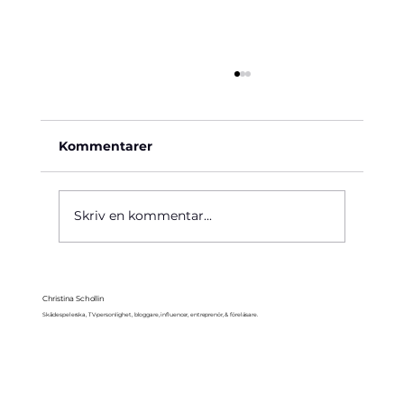
Kommentarer
Käre John, 1964
Skriv en kommentar...
Christina Schollin
Skådespelerska, TV-personlighet, bloggare, influencer, entreprenör, & föreläsare.