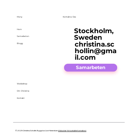
Meny
Kontakta Oss
Stockholm,
Hem
Sweden
Samarbeten
christina.sc
Blogg
hollin@gma
il.com
Samarbeten
Webbshop
Om Christina
Kontakt
© 2025 Christina Schollin. Byggd av Lion Härenstam
(Klicka här för kontaktinformation)