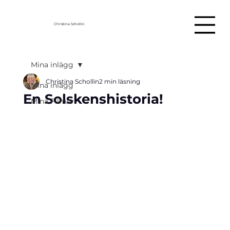
Christina Schollin
Mina inlägg
Christina Schollin
2 min läsning
Mina inlägg
En Solskenshistoria!
Mina Filmer