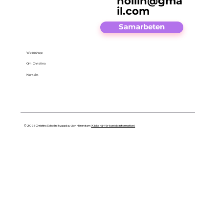
hollin@gma
il.com
Samarbeten
Webbshop
Om Christina
Kontakt
© 2025 Christina Schollin. Byggd av Lion Härenstam
(Klicka här för kontaktinformation)