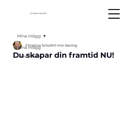
Christina Schollin
Mina inlägg
Christina Schollin
1 min läsning
Mina inlägg
Du skapar din framtid NU!
Mina Filmer