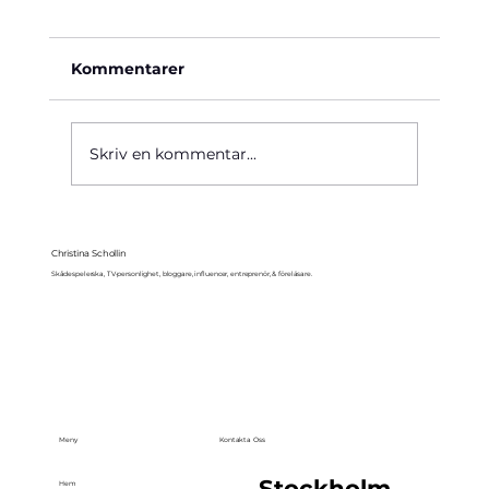
Kommentarer
Käre John, 1964
Skriv en kommentar...
Christina Schollin
Skådespelerska, TV-personlighet, bloggare, influencer, entreprenör, & föreläsare.
Meny
Kontakta Oss
Stockholm,
Hem