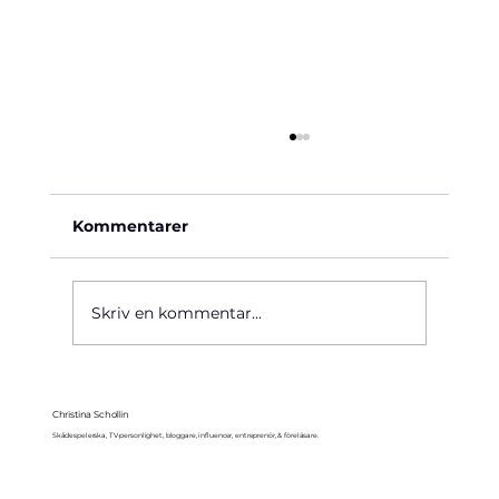
Kommentarer
Käre John, 1964
Skriv en kommentar...
Christina Schollin
Skådespelerska, TV-personlighet, bloggare, influencer, entreprenör, & föreläsare.