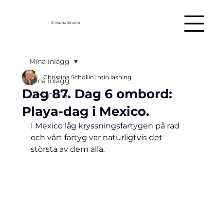
Christina Schollin
Mina inlägg
Christina Schollin
1 min läsning
Mina inlägg
Dag 87. Dag 6 ombord:
Mina Filmer
Playa-dag i Mexico.
I Mexico låg kryssningsfartygen på rad 
och vårt fartyg var 
naturligtvis det 
största av dem alla. 