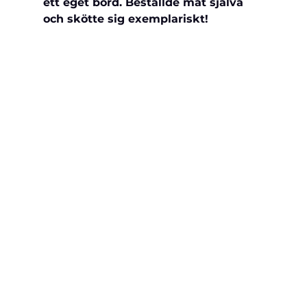
ett eget bord. Beställde mat 
själva 
och skötte sig exemplariskt!