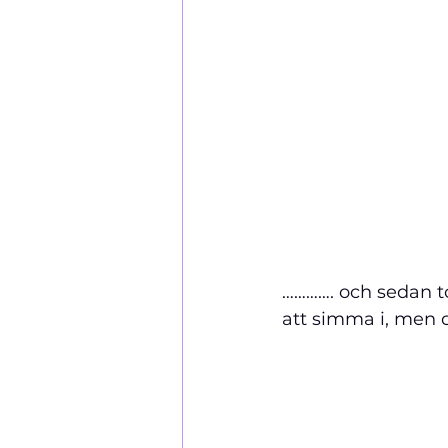
…………. och sedan to
att simma i, men d