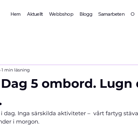
Hem
Aktuellt
Webbshop
Blogg
Samarbeten
Om 
n
1 min läsning
 Dag 5 ombord. Lugn
.
dag. Inga särskilda aktiviteter –  vårt fartyg stäv
änder i morgon.