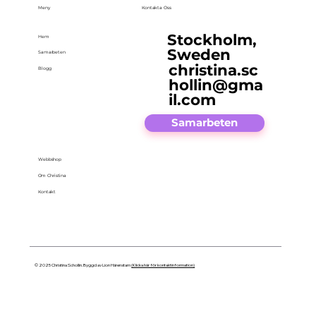
Meny
Kontakta Oss
Stockholm,
Hem
Sweden
Samarbeten
christina.sc
Blogg
hollin@gma
il.com
Samarbeten
Webbshop
Om Christina
Kontakt
© 2025 Christina Schollin. Byggd av Lion Härenstam
(Klicka här för kontaktinformation)