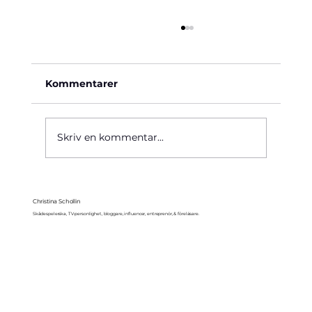
Kommentarer
Käre John, 1964
Skriv en kommentar...
Christina Schollin
Skådespelerska, TV-personlighet, bloggare, influencer, entreprenör, & föreläsare.