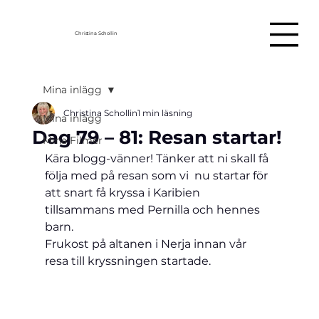
Christina Schollin
Mina inlägg
Christina Schollin
1 min läsning
Mina inlägg
Dag 79 – 81: Resan startar!
Mina Filmer
Kära blogg-vänner! Tänker att ni skall få 
följa med på resan som vi  nu startar för 
att snart få kryssa i Karibien 
tillsammans med Pernilla och hennes 
barn.
Frukost på altanen i Nerja innan vår 
resa till kryssningen startade.