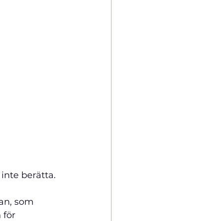
inte berätta. 
lan, som 
för 