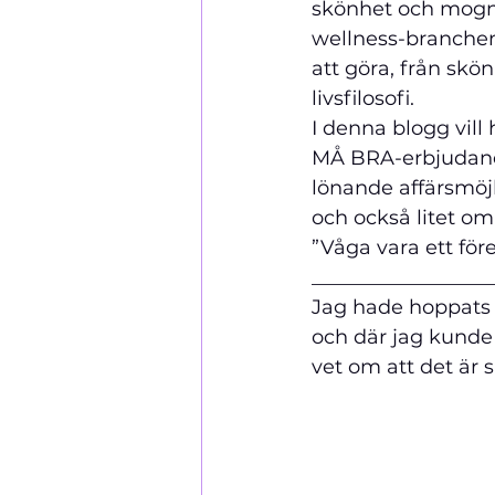
skönhet och mogna
wellness-branchen,
att göra, från skö
livsfilosofi.
I denna blogg vill
MÅ BRA-erbjudande
lönande affärsmöj
och också litet om 
”Våga vara ett fö
_____________
_____
Jag hade hoppats 
och där jag kunde 
vet om att det är s