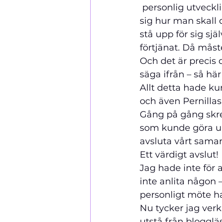
 personlig utveckli
sig hur man skall 
stå upp för sig sj
förtjänat. Då måst
Och det är precis 
säga ifrån – så här 
Allt detta hade ku
och även Pernillas
Gång på gång skrev
som kunde göra up
avsluta vårt samarb
Ett värdigt avslut! 
Jag hade inte för
inte anlita någon 
personligt möte ha
Nu tycker jag ver
utstå från blogglä