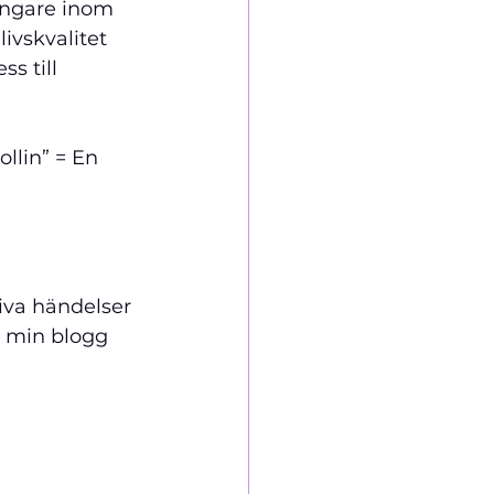
ångare inom 
ivskvalitet 
s till 
lin” = En 
iva händelser 
t min blogg 