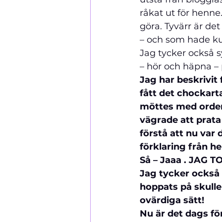
råkat ut för henne
göra. Tyvärr är det
– och som hade ku
Jag tycker också 
– hör och häpna – 
Jag har beskrivit 
fått det chockart
möttes med orden:
vägrade att prata
förstå att nu var 
förklaring från he
Så – Jaaa . JAG 
Jag tycker också 
hoppats på skulle
ovärdiga sätt!
Nu är det dags fö