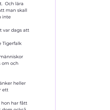
t.  Och lära 
tt man skall 
 inte 
 var dags att 
 Tigerfalk 
 människor 
s om och 
nker heller 
 ett 
hon har fått 
tt dom också 