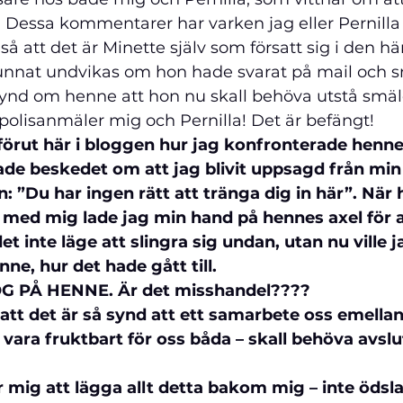
. Dessa kommentarer har varken jag eller Pernilla
 så att det är Minette själv som försatt sig i den hä
nnat undvikas om hon hade svarat på mail och s
synd om henne att hon nu skall behöva utstå smäle
polisanmäler mig och Pernilla! Det är befängt! 
förut här i bloggen hur jag konfronterade henne 
ade beskedet om att jag blivit uppsagd från min 
 ”Du har ingen rätt att tränga dig in här”. När
 med mig lade jag min hand på hennes axel för a
det inte läge att slingra sig undan, utan nu ville j
nne, hur det hade gått till. 
TOG PÅ HENNE. Är det misshandel????  
att det är så synd att ett samarbete oss emellan
 vara fruktbart för oss båda – skall behöva avslu
r mig att lägga allt detta bakom mig – inte ödsla