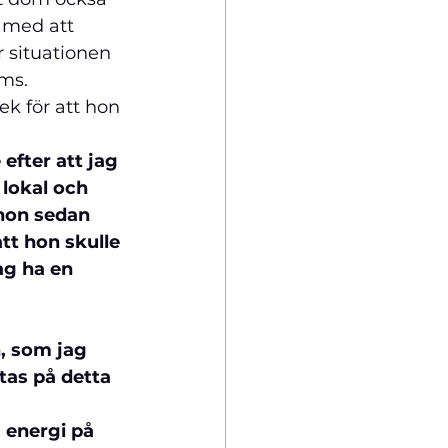
 med att 
r situationen 
ms.
k för att hon 
efter att jag 
lokal och 
 hon sedan 
tt hon skulle 
ag ha en 
, som jag 
tas på detta 
 energi på 