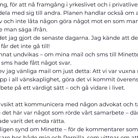
ng, för att nå framgång i yrkeslivet och i privatlive
dela med sig till andra. Planen handlar också om a
älv och inte låta någon göra något mot en som man
e man säga ifrån.
det jag gjort de senaste dagarna. Jag kände att det
får det inte gå till! 
nnat undvikas – om mina mail och sms till Minette
 sms hade fått något svar. 
 jag vänliga mail om just detta: Att vi var vuxna
p i all vänskaplighet, göra det vi kommit överen
ete på ett värdigt sätt – och gå vidare i livet. 
 avsikt att kommunicera med någon advokat och tä
– det här var något som rörde vårt samarbete – där
de varit det enda rätta. 
kligen synd om Minette – för de kommentarer som 
sare hos både mig och Pernilla, som vittnar om a