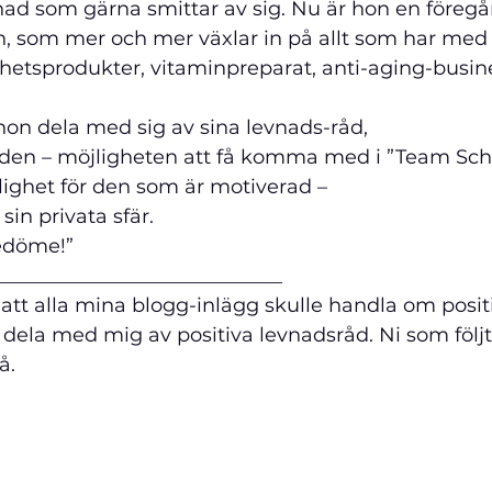
d som gärna smittar av sig. Nu är hon en föreg
 som mer och mer växlar in på allt som har med l
nhetsprodukter, vitaminpreparat, anti-aging-busines
 hon dela med sig av sina levnads-råd,
n – möjligheten att få komma med i ”Team Schol
lighet för den som är motiverad –
sin privata sfär.
redöme!”
_____________________________
att alla mina blogg-inlägg skulle handla om posit
dela med mig av positiva levnadsråd. Ni som följ
å.