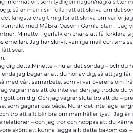
ig information, som tydligen någon/några sitter i
gg, så är man i sin fulla rätt att skriva om det so
n i det längsta dragit mig för att skriva om varför jag
 kontrakt med MåBra-Oasen i Gamla Stan.   
Jag v
ner: Minette Tigerfalk en chans att få förklara sig
s emellan. Jag har skrivit vänliga mail och sms s
ått svar. 
en:
ag dig detta:
Minette – nu är det söndag – och du h
 enda jag begär är att du hör av dig, så att jag får
 så med vårt samarbete, som vi var överens om frå
Jag vägrar inse att du inte var den jag trodde du v
n gott om dig. Och jag vägrar sluta tro att du – pre
lse, som gagnar oss båda. Nu är det inte läge längre
h tro att allt blir bra om man håller tyst!  Jag är 
e relationer – och jag tror och hoppas att du kän
 vore skönt att kunna lägga allt detta bakom oss –