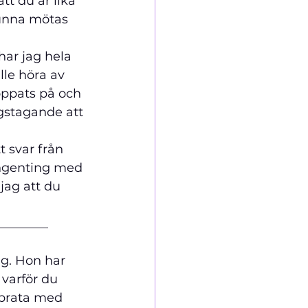
att du är lika 
kunna mötas 
har jag hela 
lle höra av 
oppats på och 
ngstagande att 
 svar från 
ingenting med 
jag att du 
________
g. Hon har 
varför du 
 prata med 