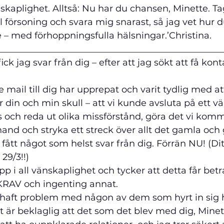
skaplighet. Alltså: Nu har du chansen, Minette. T
l försoning och svara mig snarast, så jag vet hur d
 – med förhoppningsfulla hälsningar.’
Christina.
__________________________________________________
fick jag svar från dig – efter att jag sökt att få kon
e mail till dig har upprepat och varit tydlig med at
 din och min skull – att vi kunde avsluta på ett vä
as och reda ut olika missförstånd, göra det vi komm
hand och stryka ett streck över allt det gamla och 
 fått något som helst svar från dig. Förrän NU! (Di
 29/3!!)
 upp i all vänskaplighet och tycker att detta får bet
AV och ingenting annat.
r haft problem med någon av dem som hyrt in sig 
et är beklaglig att det som det blev med dig, Minett