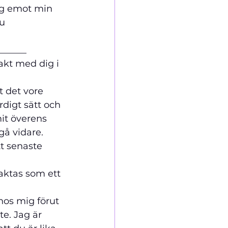
ag emot min 
u 
______
takt med dig i 
t det vore 
rdigt sätt och 
it överens 
gå vidare.
tt senaste 
raktas som ett 
hos mig förut 
e. Jag är 