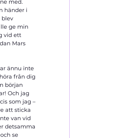
nne med.
m händer i 
 blev 
ille ge min 
 vid ett 
edan Mars 
ar ännu inte 
 höra från dig 
n början 
ar! Och jag 
cis som jag – 
 att sticka 
inte van vid 
ner detsamma 
 och se 