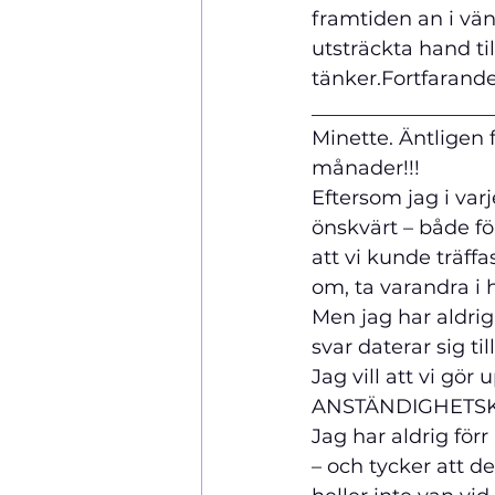
framtiden an i vän
utsträckta hand til
tänker.
Fortfarande
__________________
Minette.
 Äntligen 
månader!!!
Eftersom jag i varj
önskvärt – både för
att vi kunde träff
om, ta varandra i 
Men jag har aldrig
svar daterar sig till
Jag vill att vi gör
ANSTÄNDIGHETSKR
Jag har aldrig för
– och tycker att d