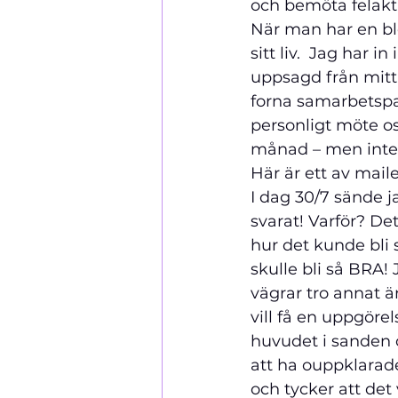
och bemöta felakt
När man har en blo
sitt liv.  Jag har i
uppsagd från mitt
forna samarbetspart
personligt möte os
månad – men inte f
Här är ett av mail
I dag 30/7 sände j
svarat! Varför? Det
hur det kunde bli
skulle bli så BRA! 
vägrar tro annat ä
vill få en uppgöre
huvudet i sanden oc
att ha ouppklarad
och tycker att det