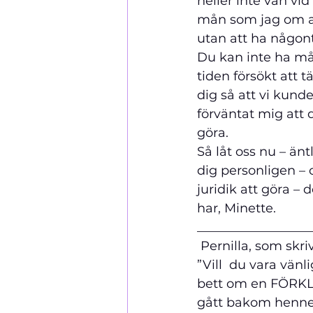
heller inte van vid
mån som jag om att
utan att ha någon
Du kan inte ha måt
tiden försökt att 
dig så att vi kund
förväntat mig att 
göra.
Så låt oss nu – än
dig personligen –
juridik att göra –
har, Minette.
__________________
 Pernilla, som skriv
”Vill  du vara vä
bett om en FÖRKLA
gått bakom hennes