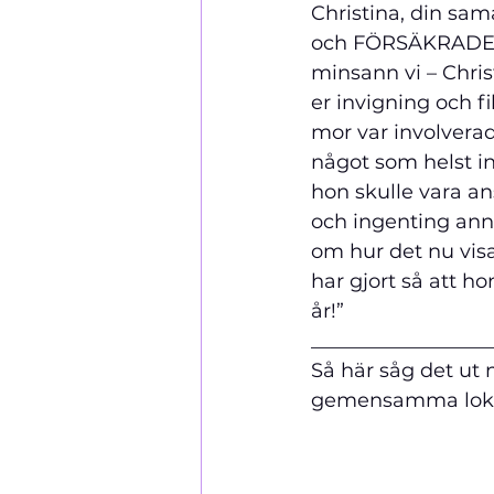
Christina, din sa
och FÖRSÄKRADE mi
minsann vi – Christ
er invigning och f
mor var involverad
något som helst int
hon skulle vara an
och ingenting ann
om hur det nu visa
har gjort så att ho
år!”
__________________
Så här såg det ut 
gemensamma lokal