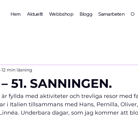
Hem
Aktuellt
Webbshop
Blogg
Samarbeten
Om 
n
12 min läsning
– 51. SANNINGEN.
är fyllda med aktiviteter och trevliga resor med f
ar i Italien tillsammans med Hans, Pernilla, Olive
 Linnéa. Underbara dagar, som jag kommer att blog