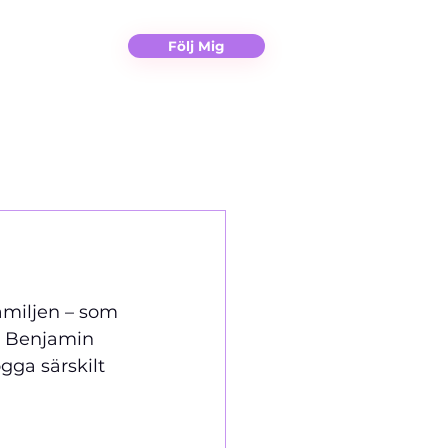
Christina
Kontakt
Följ Mig
amiljen – som 
r, Benjamin 
ga särskilt 