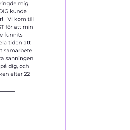
 ringde mig 
DIG kunde 
!  
 Vi kom till 
T för att min 
e funnits 
la tiden att 
ett samarbete 
ta sanningen 
på dig, och 
ken efter 22 
______