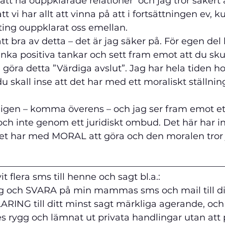
 att ha ouppklarade relationer  och j
ag tror säkert 
 vi har allt att vinna på att i fortsättningen ev, 
ting ouppklarat oss emellan.
t bra av detta – det är jag säker på.
 För egen del 
tänka positiva tankar och sett fram emot att du sku
e göra detta ”Värdiga avslut”. Jag har hela tiden h
du skall inse att det har med ett moraliskt ställni
tligen – komma överens – och jag ser fram emot ett
 och inte genom ett juridiskt ombud. Det här har 
 det har med MORAL att göra och den moralen tror 
__________________________________________________
it flera sms till henne och sagt bl.a.:  
nlig och SVARA på min mammas sms och mail till di
RING till ditt minst sagt märkliga agerande, och 
 rygg och lämnat ut privata handlingar utan att