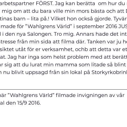
marbetspartner FÖRST. Jag kan berätta  om hur du
g om att du bara ville min mors bästa och att 
inas barn – lita på.! Vilket hon också gjorde. Tyvärr
ilmade för ”Wahlgrens Värld” i september 2016 JUS
 i den nya Salongen. Tro mig. Annars hade det int
resse från min sida att filma där. Tanken var ju he
siktet utåt för er verksamhet, ochb att detta var 
at. Jag har inga som helst problem med att berät
r sig att du lurat min mamma som litade så blint 
n nu blivit uppsagd från sin lokal på Storkyrkobrin
__________________________________________________
när ”Wahlgrens Värld” filmade invigningen av vår 
 den 15/9 2016. 