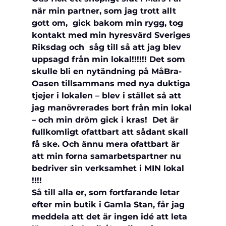
när min partner, som jag trott allt 
gott om,  gick bakom min rygg, tog 
kontakt med min hyresvärd Sveriges 
Riksdag och  såg till så att jag blev 
uppsagd från min lokal!!!!!! Det som 
skulle bli en nytändning på MåBra-
Oasen tillsammans med nya duktiga 
tjejer i lokalen – blev i stället så att 
jag manövrerades bort från min lokal 
– och min dröm gick i kras!  Det är 
fullkomligt ofattbart att sådant skall 
få ske. Och ännu mera ofattbart är 
att min forna samarbetspartner nu 
bedriver sin verksamhet i MIN lokal 
!!!!
Så till alla er, som fortfarande letar 
efter min butik i Gamla Stan, får jag 
meddela att det är ingen idé att leta 