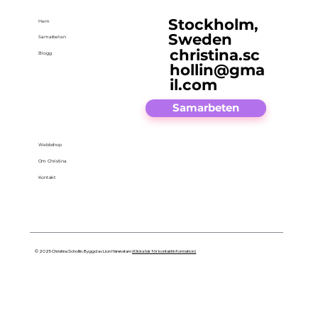
Stockholm,
Hem
Sweden
Samarbeten
christina.sc
Blogg
hollin@gma
il.com
Samarbeten
Webbshop
Om Christina
Kontakt
© 2025 Christina Schollin. Byggd av Lion Härenstam
(Klicka här för kontaktinformation)