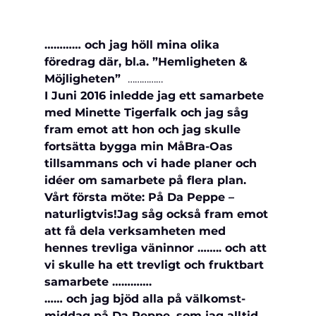
………… och jag höll mina olika 
föredrag där, bl.a. ”Hemligheten & 
Möjligheten”  
……………
I Juni 2016 inledde jag ett samarbete 
med Minette Tigerfalk och jag såg 
fram emot att hon och jag skulle 
fortsätta bygga min MåBra-Oas 
tillsammans och vi hade planer och 
idéer om samarbete på flera plan. 
Vårt första möte: På Da Peppe – 
naturligtvis!
Jag såg också fram emot 
att få dela verksamheten med 
hennes trevliga väninnor …….. och att 
vi skulle ha ett trevligt och fruktbart 
samarbete ………….
…… och jag bjöd alla på välkomst-
middag på Da Peppe, som jag alltid 