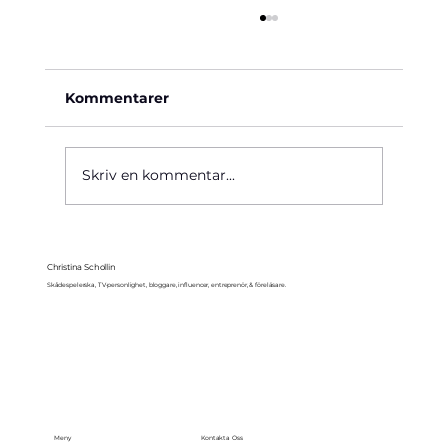
Kommentarer
Käre John, 1964
Skriv en kommentar...
Christina Schollin
Skådespelerska, TV-personlighet, bloggare, influencer, entreprenör, & föreläsare.
Meny
Kontakta Oss