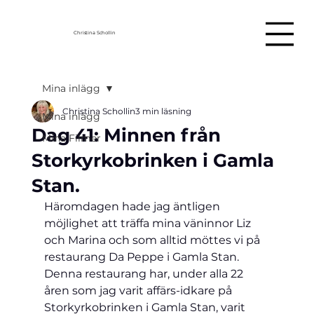
Christina Schollin
Mina inlägg
Christina Schollin
3 min läsning
Mina inlägg
Dag 41: Minnen från
Mina Filmer
Storkyrkobrinken i Gamla
Stan.
Häromdagen hade jag äntligen 
möjlighet att träffa mina väninnor Liz 
och Marina och som alltid möttes vi på 
restaurang Da Peppe i Gamla Stan.  
Denna restaurang har, under alla 22 
åren som jag varit affärs-idkare på 
Storkyrkobrinken i Gamla Stan, varit 