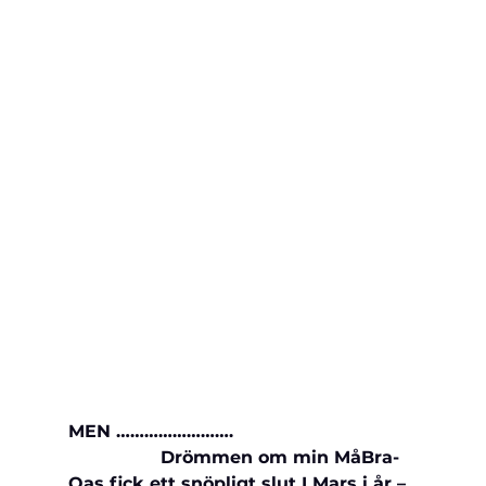
MEN …………………….
                 Drömmen om min MåBra-
Oas fick ett snöpligt slut I Mars i år – 