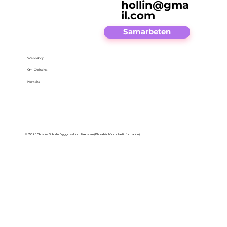
hollin@gma
il.com
Samarbeten
Webbshop
Om Christina
Kontakt
© 2025 Christina Schollin. Byggd av Lion Härenstam
(Klicka här för kontaktinformation)