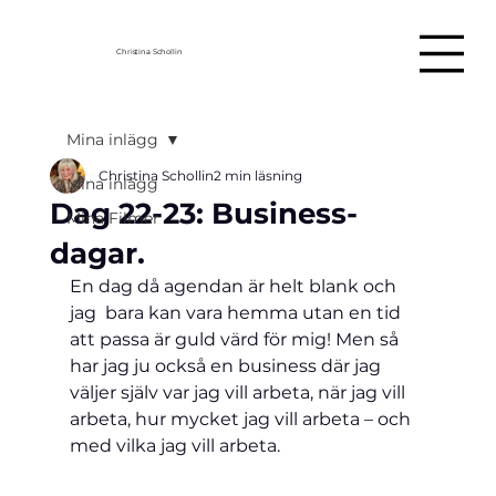
Christina Schollin
Mina inlägg
Christina Schollin
2 min läsning
Mina inlägg
Dag 22-23: Business-
Mina Filmer
dagar.
En dag då agendan är helt blank och 
jag  bara kan vara hemma utan en tid 
att passa är guld värd för mig! Men så 
har jag ju också en business där jag 
väljer själv var jag vill arbeta, när jag vill 
arbeta, hur mycket jag vill arbeta – och 
med vilka jag vill arbeta. 