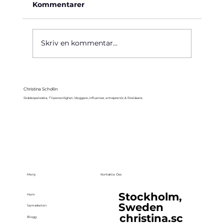
Kommentarer
Käre John, 1964
Skriv en kommentar...
Christina Schollin
Skådespelerska, TV-personlighet, bloggare, influencer, entreprenör, & föreläsare.
Meny
Kontakta Oss
Stockholm,
Hem
Sweden
Samarbeten
christina.sc
Blogg