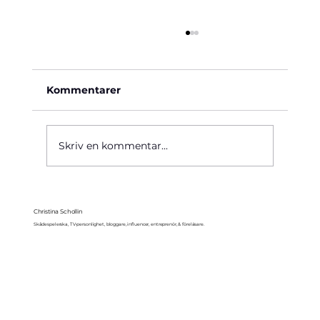
Kommentarer
Käre John, 1964
Skriv en kommentar...
Christina Schollin
Skådespelerska, TV-personlighet, bloggare, influencer, entreprenör, & föreläsare.