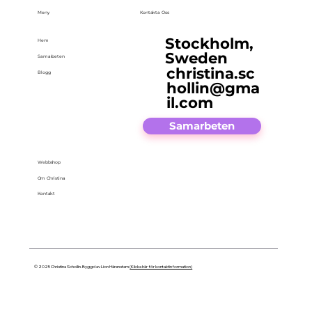
Meny
Kontakta Oss
Stockholm,
Hem
Sweden
Samarbeten
christina.sc
Blogg
hollin@gma
il.com
Samarbeten
Webbshop
Om Christina
Kontakt
© 2025 Christina Schollin. Byggd av Lion Härenstam
(Klicka här för kontaktinformation)