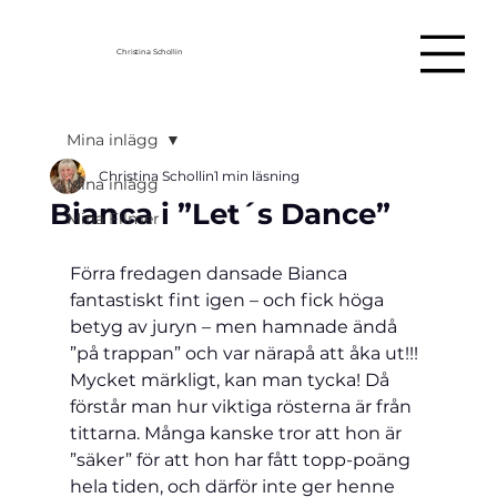
Christina Schollin
Mina inlägg
Christina Schollin
1 min läsning
Mina inlägg
Bianca i ”Let´s Dance”
Mina Filmer
Förra fredagen dansade Bianca 
fantastiskt fint igen – och fick höga 
betyg av juryn – men hamnade ändå 
”på trappan” och var närapå att åka ut!!! 
Mycket märkligt, kan man tycka! Då 
förstår man hur viktiga rösterna är från 
tittarna. Många kanske tror att hon är 
”säker” för att hon har fått topp-poäng 
hela tiden, och därför inte ger henne 