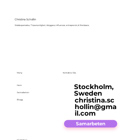
Christina Schollin
Skådespelerska, TV-personlighet, bloggare, influencer, entreprenör, & föreläsare.
Meny
Kontakta Oss
Stockholm,
Hem
Sweden
Samarbeten
christina.sc
Blogg
hollin@gma
il.com
Samarbeten
Webbshop