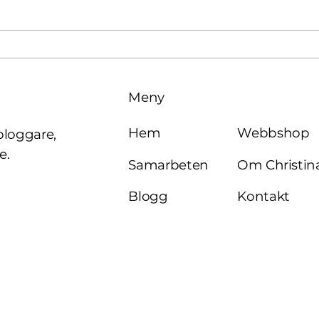
Käre John, 1964
Brö
Meny
Webbshop
Hem
bloggare,
e.
Om Christin
Samarbeten
Kontakt
Blogg