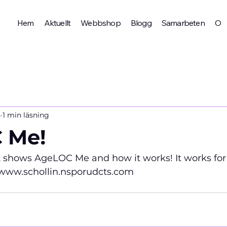
Hem
Aktuellt
Webbshop
Blogg
Samarbeten
Om 
n
1 min läsning
 Me!
at shows AgeLOC Me and how it 
works! 
It works for
 www.schollin.nsporudcts.com