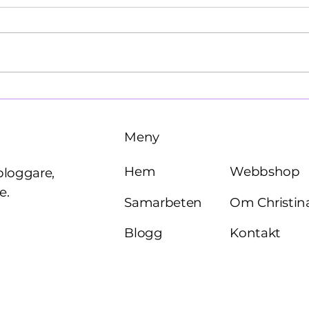
Käre John, 1964
Brö
Meny
Webbshop
Hem
bloggare,
e.
Om Christin
Samarbeten
Kontakt
Blogg