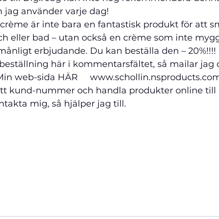
m jag använder varje dag!
crème är inte bara en fantastisk produkt för att s
h eller bad – utan också en crème som inte myggo
rmånligt erbjudande. Du kan beställa den – 20%!!!! 
ställning här i kommentarsfältet, så mailar jag dig!   
Min web-sida 
HÄR
     www.schollin.nsproducts.co
 ett kund-nummer och handla produkter online till 
takta mig, så hjälper jag till.