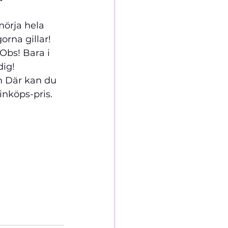
mörja hela 
rna gillar! 
Obs! Bara i 
                
m Där kan du 
inköps-pris. 