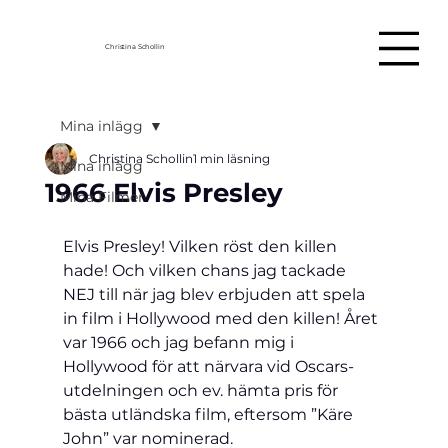
Christina Schollin
Mina inlägg
Christina Schollin
1 min läsning
Mina inlägg
1966 Elvis Presley
Mina Filmer
Elvis Presley! Vilken röst den killen 
hade! Och vilken chans jag tackade 
NEJ till när jag blev erbjuden att spela 
in film i Hollywood med den killen! Året 
var 1966 och jag befann mig i 
Hollywood för att närvara vid Oscars-
utdelningen och ev. hämta pris för 
bästa utländska film, eftersom ”Käre 
John” var nominerad. 