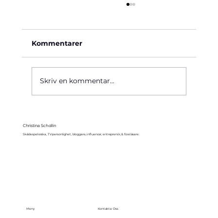
Kommentarer
Käre John, 1964
Skriv en kommentar...
Christina Schollin
Skådespelerska, TV-personlighet, bloggare, influencer, entreprenör, & föreläsare.
Meny
Kontakta Oss