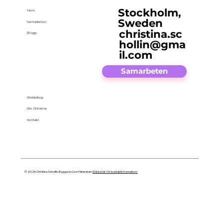
Stockholm,
Hem
Sweden
Samarbeten
christina.sc
Blogg
hollin@gma
il.com
Samarbeten
Webbshop
Om Christina
Kontakt
© 2025 Christina Schollin. Byggd av Lion Härenstam
(Klicka här för kontaktinformation)