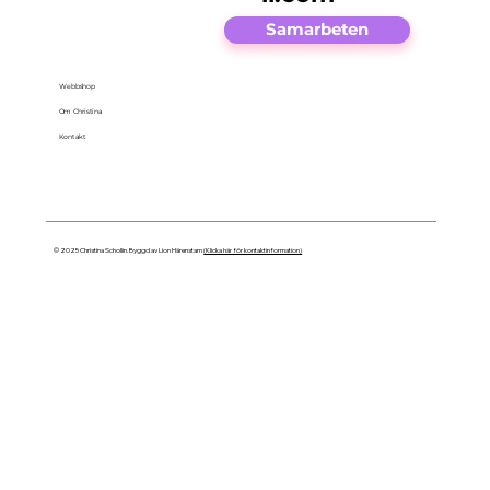
Samarbeten
Webbshop
Om Christina
Kontakt
© 2025 Christina Schollin. Byggd av Lion Härenstam
(Klicka här för kontaktinformation)