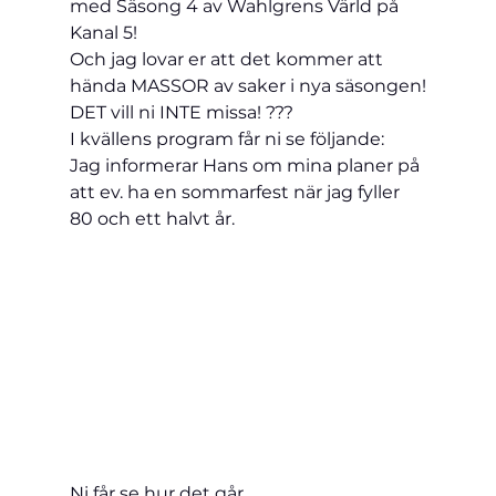
med Säsong 4 av Wahlgrens Värld på 
Kanal 5!
Och jag lovar er att det kommer att 
hända MASSOR av saker i nya säsongen!
DET vill ni INTE missa! ???
I kvällens program får ni se följande:
Jag informerar Hans om mina planer på 
att ev. ha en sommarfest när jag fyller 
80 och ett halvt år.
Ni får se hur det går ……………..