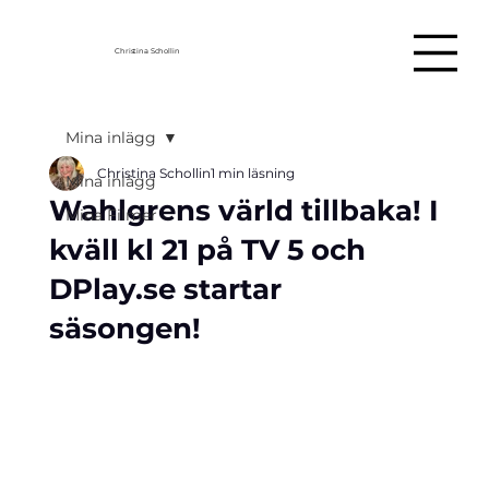
Christina Schollin
Mina inlägg
Christina Schollin
1 min läsning
Mina inlägg
Wahlgrens värld tillbaka! I
Mina Filmer
kväll kl 21 på TV 5 och
DPlay.se startar
säsongen!