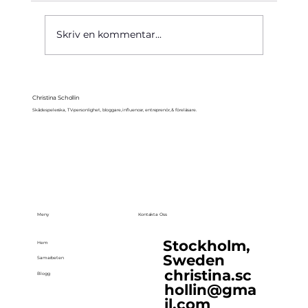
Käre John, 1964
Skriv en kommentar...
Christina Schollin
Skådespelerska, TV-personlighet, bloggare, influencer, entreprenör, & föreläsare.
Meny
Kontakta Oss
Stockholm,
Hem
Sweden
Samarbeten
christina.sc
Blogg
hollin@gma
il.com