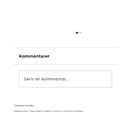
Kommentarer
Käre John, 1964
Skriv en kommentar...
Christina Schollin
Skådespelerska, TV-personlighet, bloggare, influencer, entreprenör, & föreläsare.