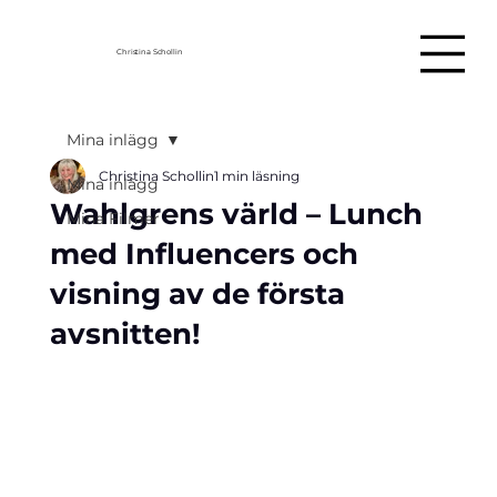
Christina Schollin
Mina inlägg
Christina Schollin
1 min läsning
Mina inlägg
Wahlgrens värld – Lunch
Mina Filmer
med Influencers och
visning av de första
avsnitten!