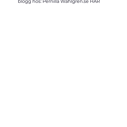
blogg hos: Pernilla Wahlgren.se 
HÄR