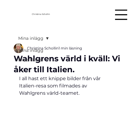
Christina Schollin
Mina inlägg
Christina Schollin
1 min läsning
Mina inlägg
Wahlgrens värld i kväll: Vi
Mina Filmer
åker till Italien.
I all hast ett knippe bilder från vår 
Italien-resa som filmades av 
Wahlgrens 
värld-teamet.