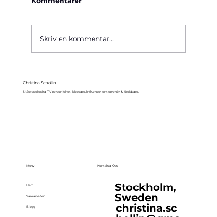
Kommentarer
Käre John, 1964
Skriv en kommentar...
Christina Schollin
Skådespelerska, TV-personlighet, bloggare, influencer, entreprenör, & föreläsare.
Meny
Kontakta Oss
Stockholm,
Hem
Sweden
Samarbeten
christina.sc
Blogg