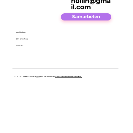
hollin@gma
il.com
Samarbeten
Webbshop
Om Christina
Kontakt
© 2025 Christina Schollin. Byggd av Lion Härenstam
(Klicka här för kontaktinformation)