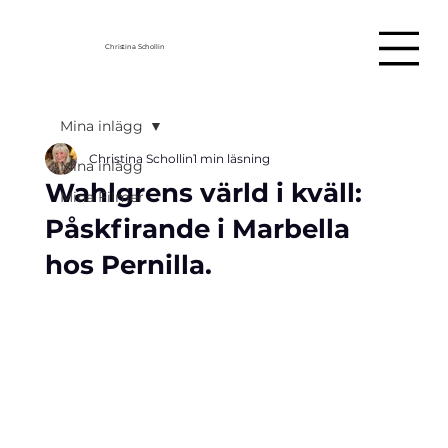
Christina Schollin
Mina inlägg
Christina Schollin
1 min läsning
Mina inlägg
Wahlgrens värld i kväll:
Mina Filmer
Påskfirande i Marbella
hos Pernilla.