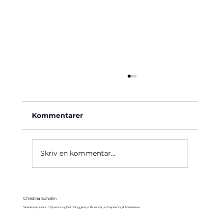
Kommentarer
Käre John, 1964
Skriv en kommentar...
Christina Schollin
Skådespelerska, TV-personlighet, bloggare, influencer, entreprenör, & föreläsare.