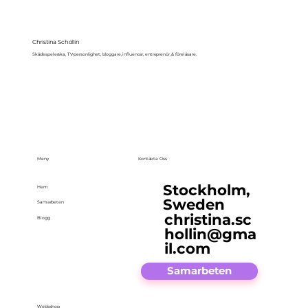
Christina Schollin
Skådespelerska, TV-personlighet, bloggare, influencer, entreprenör, & föreläsare.
Meny
Kontakta Oss
Stockholm,
Hem
Sweden
Samarbeten
christina.sc
Blogg
hollin@gma
il.com
Samarbeten
Webbshop