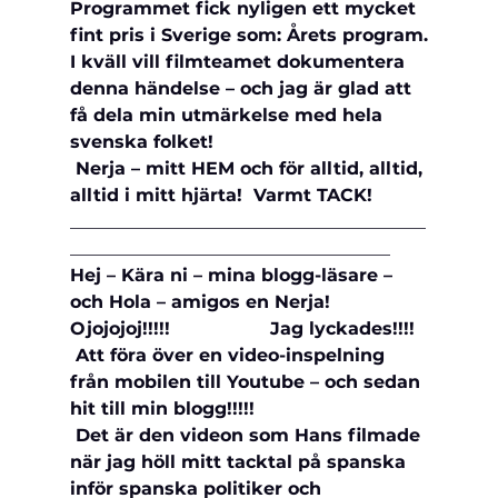
Programmet fick nyligen ett mycket 
fint pris i Sverige som: Årets program.
I kväll vill filmteamet dokumentera 
denna händelse – och jag är glad att 
få dela min utmärkelse med hela 
svenska folket!
 Nerja – mitt HEM och för alltid, alltid, 
alltid i mitt hjärta!  Varmt TACK!
________________________________________
____________________________________
Hej – Kära ni – mina blogg-läsare – 
och Hola – amigos en Nerja!
Ojojojoj!!!!!                  Jag lyckades!!!!
 Att föra över en video-inspelning 
från mobilen till Youtube – och sedan 
hit till min blogg!!!!!          
 Det är den videon som Hans filmade 
när jag höll mitt 
tacktal på spanska 
inför spanska politiker och 