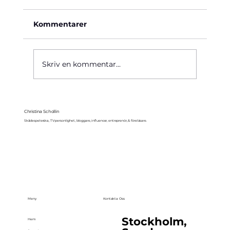
Kommentarer
Käre John, 1964
Skriv en kommentar...
Christina Schollin
Skådespelerska, TV-personlighet, bloggare, influencer, entreprenör, & föreläsare.
Meny
Kontakta Oss
Stockholm,
Hem