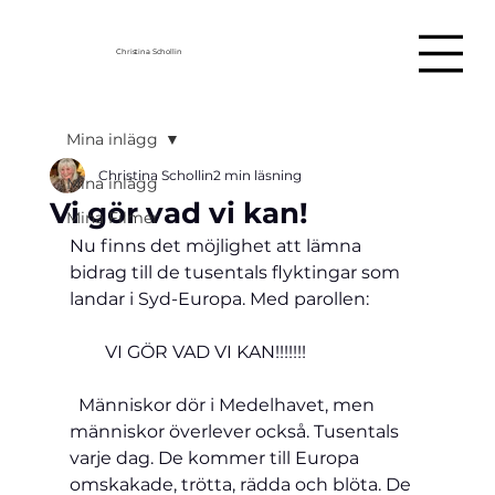
Christina Schollin
Mina inlägg
Christina Schollin
2 min läsning
Mina inlägg
Vi gör vad vi kan!
Mina Filmer
Nu finns det möjlighet att lämna 
bidrag till de tusentals flyktingar som 
landar i Syd-Europa. Med parollen:           
        VI GÖR VAD VI KAN!!!!!!!                           
Människor dör i Medelhavet, men 
människor överlever också. Tusentals 
varje dag. De kommer till Europa 
omskakade, trötta, rädda och blöta. De 