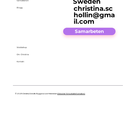
Sweden
Samarbeten
christina.sc
Blogg
hollin@gma
il.com
Samarbeten
Webbshop
Om Christina
Kontakt
© 2025 Christina Schollin. Byggd av Lion Härenstam
(Klicka här för kontaktinformation)