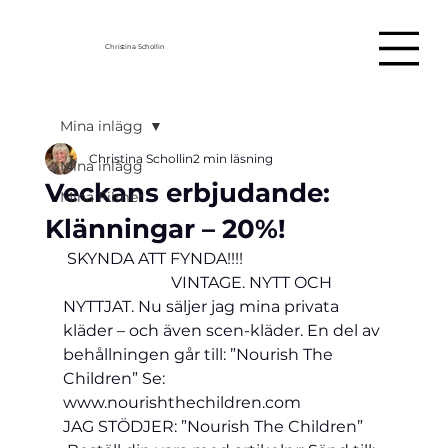
Christina Schollin
Mina inlägg
Christina Schollin
2 min läsning
Mina inlägg
Veckans erbjudande:
Mina Filmer
Klänningar – 20%!
 SKYNDA ATT FYNDA!!!!
                           VINTAGE. NYTT OCH 
NYTTJAT. Nu säljer jag mina privata 
kläder – och även scen-kläder. En del av 
behållningen går till: ”Nourish The 
Children” Se: 
www.nourishthechildren.com 
JAG STÖDJER: ”Nourish The Children”