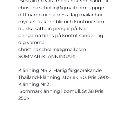
 Beställ din vara med artikelnr: Sänd till: 
christina.schollin@gmail.com  uppge 
ditt namn och adress. Jag mailar hur 
mycket frakten blir och kontonr som 
du ska sätta in pengar på. När 
pengarna finns på kontot sänder jag 
dig varorna.
christina.schollin@gmail.com
SOMMAR-KLÄNNINGAR:
Klänning NR 2: Härlig färgsprakande 
Thailand-klänning, storlek 40. Pris: 390:-
Klänning Nr 3:
 Sommarklänning i 
bomull. St 38 Pris 
250:-