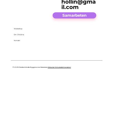
hollin@gma
il.com
Samarbeten
Webbshop
Om Christina
Kontakt
© 2025 Christina Schollin. Byggd av Lion Härenstam
(Klicka här för kontaktinformation)