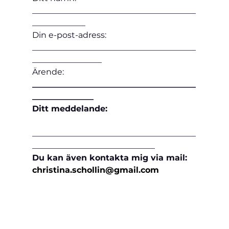
________________________________________
_____________
Din e-post-adress:
________________________________________
_________________
Ärende:
________________________________________
_______________
Ditt meddelande:
________________________________________
______________________________
Du kan även kontakta mig via mail: 
christina.schollin@gmail.com 