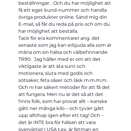
beställningar. . Och du har möjlighet att 
få ett eget kund-nummer och handla 
övriga produkter online. Sänd mig din 
E-mail, så får du reda på pris och om du 
har möjlighet att beställa.
Tack för era kommentarer ang. det 
senaste som jag kan erbjuda alla som är 
måna om sin hälsa och välbefinnande: 
TR90.  Jag håller med er om att det 
viktigaste är att äta sunt och 
motionera, sluta med godis och 
sötsaker, feta såser och läsk m.m.m.m. 
Och ni har säkert metoder för att få det 
att fungera. Men nu är det så att det 
finns folk, som har provat allt – kanske 
gått ner många kilo – och tyvärr gått 
upp alltihop igen efter ett tag! Och – 
det är INTE bra för hälsan att vara 
överviktig! I USA t.ex. är fetman en 