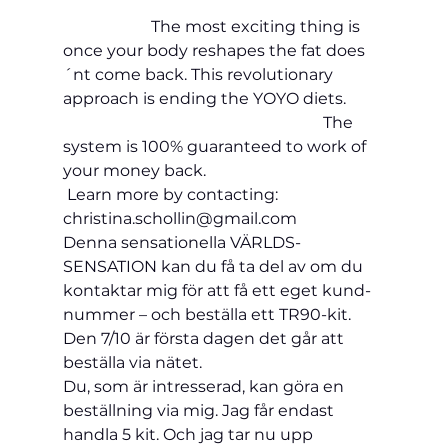
                      The most exciting thing is 
once your body reshapes the fat does
´nt come back. This revolutionary 
approach is ending the YOYO diets.         
                                                                 The 
system is 100% guaranteed to work of 
your money back.                                           
 Learn more by contacting: 
christina.schollin@gmail.com
Denna sensationella VÄRLDS-
SENSATION kan du få ta del av om du 
kontaktar mig för att få ett eget kund-
nummer – och beställa ett TR90-kit. 
Den 7/10 är första dagen det går att 
beställa via nätet.
Du, som är intresserad, kan göra en 
beställning via mig. Jag får endast 
handla 5 kit. Och jag tar nu upp 