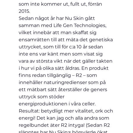
som inte kommer ut, fullt ut, förrän 
2015.
Sedan något år har Nu Skin gått 
samman med Life Gen Technologies, 
vilket innebär att man skaffat sig 
ensamrätten till att mäta det genetiska 
uttrycket, som till för c:a 10 år sedan 
inte ens var känt men som visat sig 
vara av största vikt när det gäller takten 
i hur vi på olika sätt åldras. En produkt 
finns redan tillgänglig – R2 – som 
innehåller naturingredienser som på 
ett mätbart sätt återställer de geners 
uttryck som stöder 
energiproduktionen i våra celler. 
Resultat: betydligt mer vitalitet, ork och 
energi! Det kan jag och alla andra som 
regelbundet äter R2 intyga! (Sedan R2 
släpptes har Nu Skin:s börsvärde ökat 