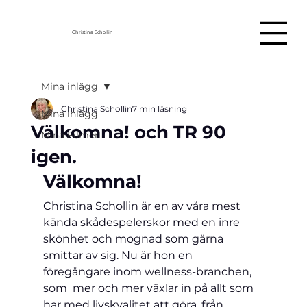
Christina Schollin
Mina inlägg
Christina Schollin
7 min läsning
Mina inlägg
Välkomna! och TR 90
Mina Filmer
igen.
Välkomna!
Christina Schollin är en av våra mest 
kända skådespelerskor med en inre 
skönhet och mognad som gärna 
smittar av sig. Nu är hon en 
föregångare inom wellness-branchen, 
som  mer och mer växlar in på allt som 
har med livskvalitet att göra, från 