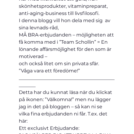
skönhetsprodukter, vitaminpreparat, 
anti-aging-business till livsfilosofi.
I denna blogg vill hon dela med sig  av 
sina levnads-råd,
MÅ BRA-erbjudanden – möjligheten att 
få komma med i ”Team Schollin” = En 
lönande affärsmöjlighet för den som är 
motiverad –  
och också litet om sin privata sfär.
”Våga vara ett föredöme!”
________________________________________
_______
Detta har du kunnat läsa när du klickat 
på ikonen: ”Välkomna!” men nu lägger 
jag in det på bloggen – så kan ni se 
vilka fina erbjudanden ni får. T.ex. det 
här:
Ett exclusivt Erbjudande: