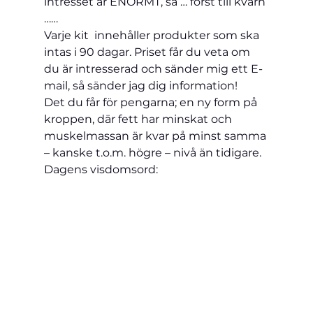
intresset är ENORMT, så … först till kvarn 
……
Varje kit  innehåller produkter som ska 
intas i 90 dagar. Priset får du veta om 
du är intresserad och sänder mig ett E-
mail, så sänder jag dig information!
Det du får för pengarna; en ny form på 
kroppen, där fett har minskat och 
muskelmassan är kvar på minst samma 
– kanske t.o.m. högre – nivå än tidigare.
Dagens visdomsord: 