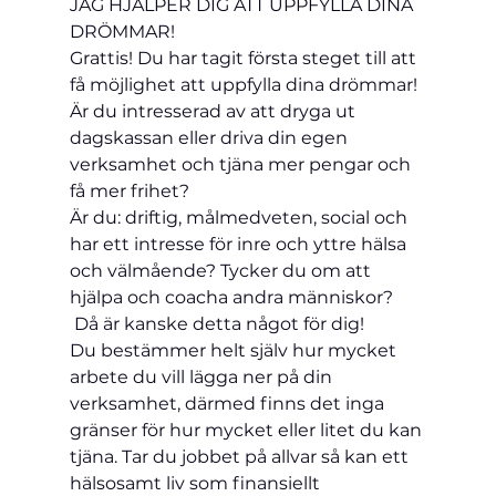
JAG HJÄLPER DIG ATT UPPFYLLA DINA 
DRÖMMAR!
Grattis! Du har tagit första steget till att 
få möjlighet att uppfylla dina drömmar!
Är du intresserad av att dryga ut 
dagskassan eller driva din egen 
verksamhet och tjäna mer pengar och 
få mer frihet?
Är du: driftig, målmedveten, social och 
har ett intresse för inre och yttre hälsa 
och välmående? Tycker du om att 
hjälpa och coacha andra människor? 
 Då är kanske detta något för dig!
Du bestämmer helt själv hur mycket 
arbete du vill lägga ner på din 
verksamhet, därmed finns det inga 
gränser för hur mycket eller litet du kan 
tjäna. Tar du jobbet på allvar så kan ett 
hälsosamt liv som finansiellt 