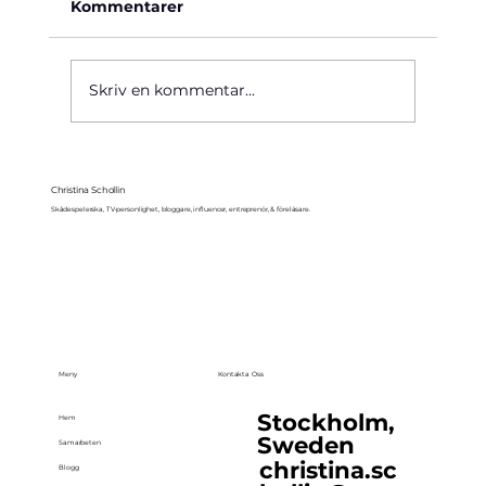
Kommentarer
Käre John, 1964
Skriv en kommentar...
Christina Schollin
Skådespelerska, TV-personlighet, bloggare, influencer, entreprenör, & föreläsare.
Meny
Kontakta Oss
Stockholm,
Hem
Sweden
Samarbeten
christina.sc
Blogg