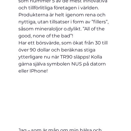
som nummer 5 av de mest innovativa 
och tillförlitliga företagen i världen. 
Produkterna är helt igenom rena och 
nyttiga, utan tillsatser i form av ”fillers”, 
såsom mineraloljor o.dylikt. ”All of the 
good, none of the bad”!
Har ett börsvärde, som ökat från 30 till 
över 90 dollar och beräknas stiga 
ytterligare nu när TR90 släpps! Kolla 
gärna själva symbolen NUS på datorn 
eller IPhone!
Jag – som är mån om min hälsa och 